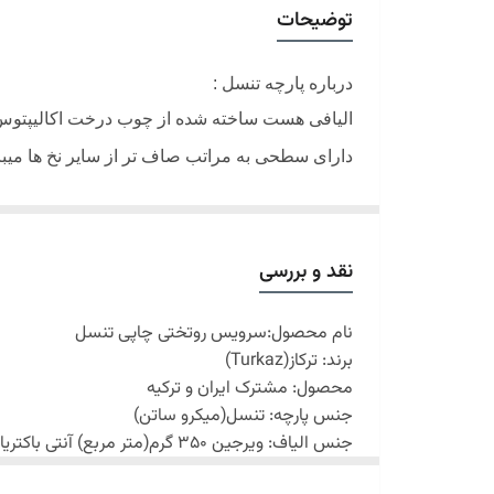
توضیحات
درباره پارچه تنسل :
الیافی هست ساخته شده از چوب درخت اکالیپتوس با 
دارای سطحی به مراتب صاف تر از سایر نخ ها میب
حس نرمی خاص و درخشندگی بالایی را در پارچه ایج
در هنگام شستشوی پارچه همچنان شفاف بوده و رن
نقد و بررسی
به
دلیل ویژگی تکنولوژی نانو در الیاف تنسل قادر ا
جذب کند و به محیط انتقال دهد.
نام محصول:سرویس روتختی چاپی تنسل
یک حالت بهینه را در انتقال رطوبت ایجاد می کند 
برند: ترکاز(
Turkaz
)
است رطوبت محیط را به بدن انتقال می دهد.
محصول: مشترک ایران و ترکیه
جنس پارچه: تنسل(میکرو ساتن)
جنس الیاف: ویرجین 350 گرم(متر مربع) آنتی باکتریال
سبک:اسپورت
2 رو چاپ