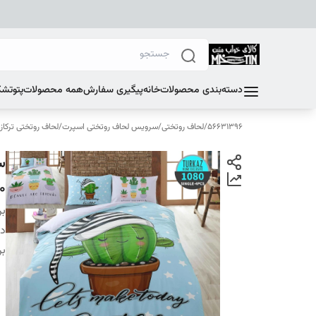
دسته‌بندی محصولات
خانه
پیگیری سفارش
همه محصولات
پتو
تشک
56631396
/
لحاف روتختی
/
سرویس لحاف روتختی اسپرت
/
لحاف روتختی ترکاز
0
بر
دس
بر