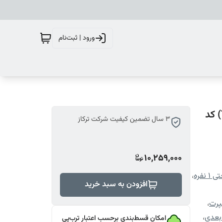
ورود | ثبت‌نام
سرویس لحاف روتختی 1 نفره چاپی تنسل برند ترکاز(Turkaz) کد
3 سال تضمین کیفیت شرکت ترکاز
10,259,000
نفره
،
افزودن به سبد خرید
پرت
،
بعدی
،
امکان قسط‌بندی برحسب اعتبار ترب‌پی