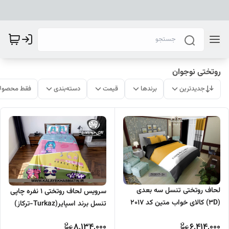
روتختی نوجوان
جدیدترین
برندها
قیمت
دسته‌بندی
فقط محصولا
لحاف روتختی تنسل سه بعدی
سرویس لحاف روتختی 1 نفره چاپی
(3D) کالای خواب متین کد 2017
تنسل برند اسپایر(Turkaz-ترکاز)
کد C 176
8,134,000
6,414,000