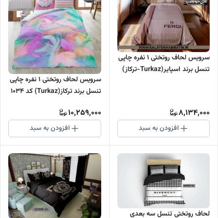
سرویس لحاف روتختی 1 نفره چاپی
تنسل برند اسپایر(Turkaz-ترکاز)
سرویس لحاف روتختی 1 نفره چاپی
کد C 139
تنسل برند ترکاز(Turkaz) کد 1034
10,259,000
8,134,000
افزودن به سبد
افزودن به سبد
لحاف روتختی تنسل سه بعدی