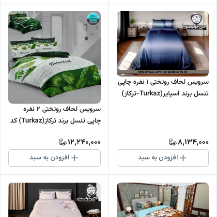
سرویس لحاف روتختی 1 نفره چاپی
تنسل برند اسپایر(Turkaz-ترکاز)
کد C 173
سرویس لحاف روتختی 2 نفره
چاپی تنسل برند ترکاز(Turkaz) کد
2080
12,240,000
8,134,000
افزودن به سبد
افزودن به سبد