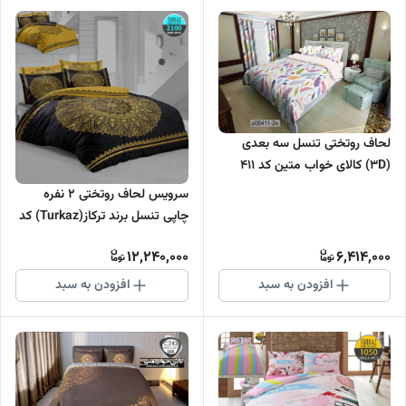
لحاف روتختی تنسل سه بعدی
(3D) کالای خواب متین کد 411
سرویس لحاف روتختی 2 نفره
چاپی تنسل برند ترکاز(Turkaz) کد
2100
12,240,000
6,414,000
افزودن به سبد
افزودن به سبد