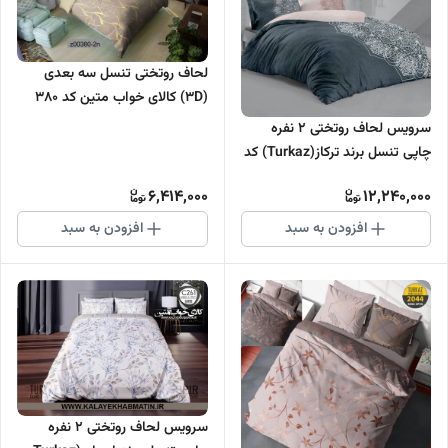
لحاف روتختی تنسل سه بعدی
(3D) کالای خواب متین کد 380
سرویس لحاف روتختی 2 نفره
چاپی تنسل برند ترکاز(Turkaz) کد
2107
6,414,000
12,240,000
افزودن به سبد
افزودن به سبد
سرویس لحاف روتختی 2 نفره