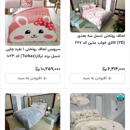
لحاف روتختی تنسل سه بعدی
(3D) کالای خواب متین کد 267
سرویس لحاف روتختی 1 نفره چاپی
تنسل برند ترکاز(Turkaz) کد 1024
10,259,000
6,414,000
افزودن به سبد
افزودن به سبد