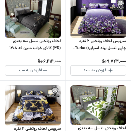
لحاف روتختی تنسل سه بعدی
سرویس لحاف روتختی 2 نفره
(3D) کالای خواب متین کد 1408
چاپی تنسل برند اسپایر(Turkaz-
ترکاز) کد C 254
6,414,000
9,744,000
افزودن به سبد
افزودن به سبد
لحاف روتختی تنسل سه بعدی
سرویس لحاف روتختی 2 نفره