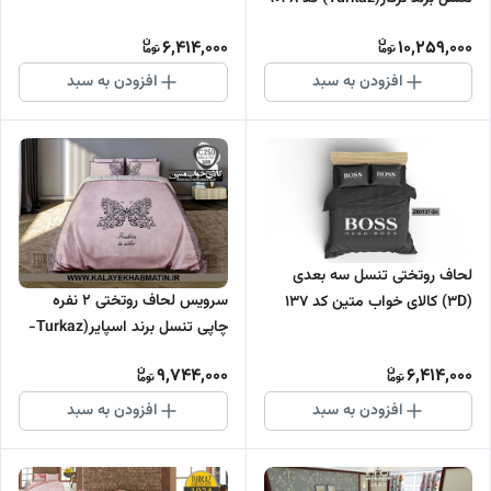
6,414,000
10,259,000
افزودن به سبد
افزودن به سبد
لحاف روتختی تنسل سه بعدی
سرویس لحاف روتختی 2 نفره
(3D) کالای خواب متین کد 137
چاپی تنسل برند اسپایر(Turkaz-
ترکاز) کد C 250
9,744,000
6,414,000
افزودن به سبد
افزودن به سبد