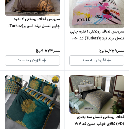
سرویس لحاف روتختی 2 نفره
چاپی تنسل برند اسپایر(Turkaz-
سرویس لحاف روتختی 1 نفره چاپی
ترکاز) کد C 243
تنسل برند ترکاز(Turkaz) کد 1050
9,744,000
10,259,000
افزودن به سبد
افزودن به سبد
لحاف روتختی تنسل سه بعدی
(3D) کالای خواب متین کد 404