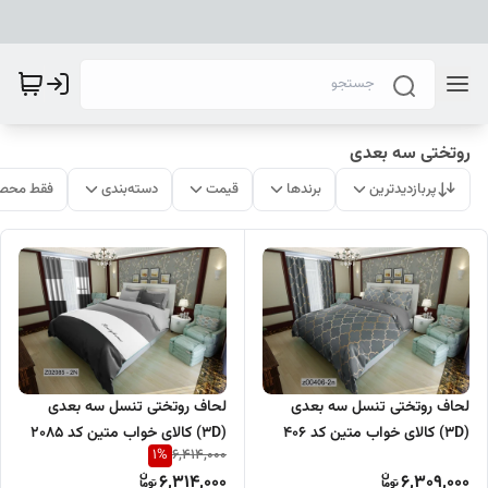
روتختی سه بعدی
پربازدیدترین
برندها
قیمت
دسته‌بندی
فقط محصو
لحاف روتختی تنسل سه بعدی
لحاف روتختی تنسل سه بعدی
(3D) کالای خواب متین کد 406
(3D) کالای خواب متین کد 2085
1
%
6,414,000
6,314,000
6,309,000