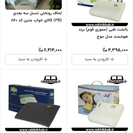
لحاف روتختی تنسل سه بعدی
(3D) کالای خواب متین کد 860
بالشت طبی (مموری فوم) برند
هوشمند مدل موج
6,414,000
4,395,000
افزودن به سبد
افزودن به سبد