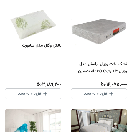
بالش وگال مدل ساپورت
تشک تخت رویال آرامش مدل
رویال 4 (ارکید) (60ماه تضمین
کیفیت)
3,189,200
14,075,000
افزودن به سبد
افزودن به سبد