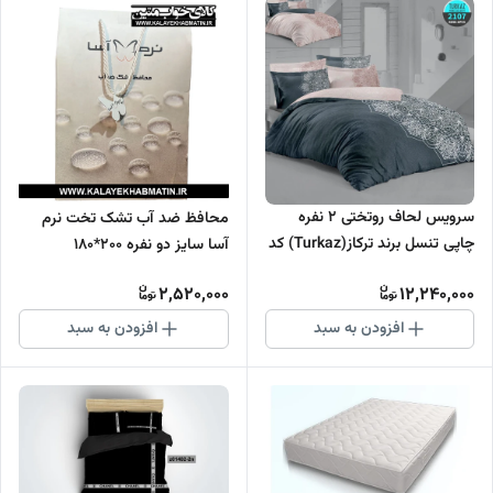
سرویس لحاف روتختی 2 نفره
محافظ ضد آب تشک تخت نرم
چاپی تنسل برند ترکاز(Turkaz) کد
آسا سایز دو نفره 200*180
2107
2,520,000
12,240,000
افزودن به سبد
افزودن به سبد