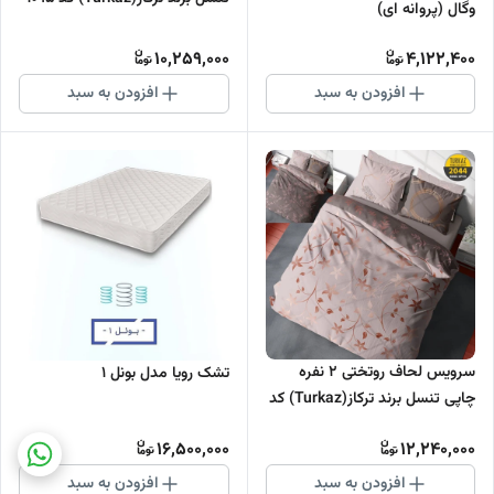
وگال (پروانه ای)
10,259,000
4,122,400
افزودن به سبد
افزودن به سبد
سرویس لحاف روتختی 2 نفره
تشک رویا مدل بونل 1
چاپی تنسل برند ترکاز(Turkaz) کد
2044
16,500,000
12,240,000
افزودن به سبد
افزودن به سبد