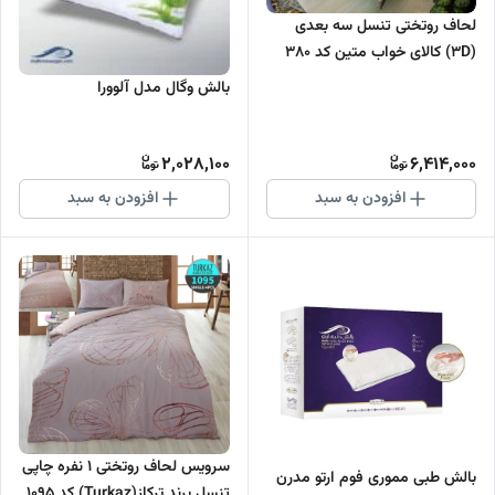
لحاف روتختی تنسل سه بعدی
(3D) کالای خواب متین کد 380
بالش وگال مدل آلوورا
2,028,100
6,414,000
افزودن به سبد
افزودن به سبد
سرویس لحاف روتختی 1 نفره چاپی
بالش طبی مموری فوم ارتو مدرن
تنسل برند ترکاز(Turkaz) کد 1095