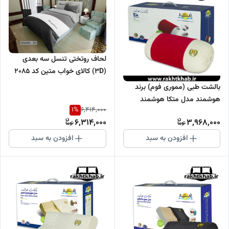
لحاف روتختی تنسل سه بعدی
(3D) کالای خواب متین کد 2085
بالشت طبی (مموری فوم) برند
هوشمند مدل متکا هوشمند
1
%
6,414,000
6,314,000
3,968,000
افزودن به سبد
افزودن به سبد