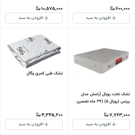
10,575,000
600,000
افزودن به سبد
افزودن به سبد
تشک طبی کمری وگال
تشک تخت رویال آرامش مدل
پرنس (رویال 5) (36 ماه تضمین
کیفیت)
4,345,200
7,763,000
افزودن به سبد
افزودن به سبد