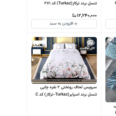
تنسل برند ترکاز(Turkaz) کد 271
12,240,000
افزودن به سبد
سرویس لحاف روتختی 2 نفره چاپی
تنسل برند اسپایر(Turkaz-ترکاز) کد C
216
اپی