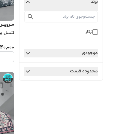
برند
ترکاز
تنسل برند ترکاز
240,000
موجودی
محدوده قیمت