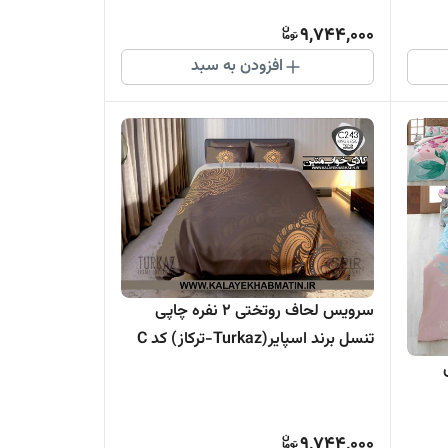
9,744,000
افزودن به سبد
سرویس لحاف روتختی 2 نفره چاپی
تنسل برند اسپایر(Turkaz-ترکاز) کد C
243
پی
9,744,000