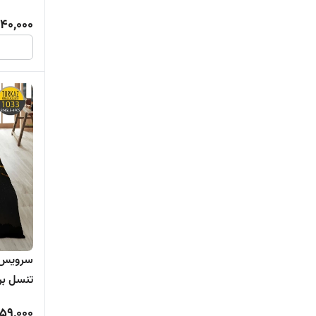
240,000
تنسل برند ترکاز
259,000