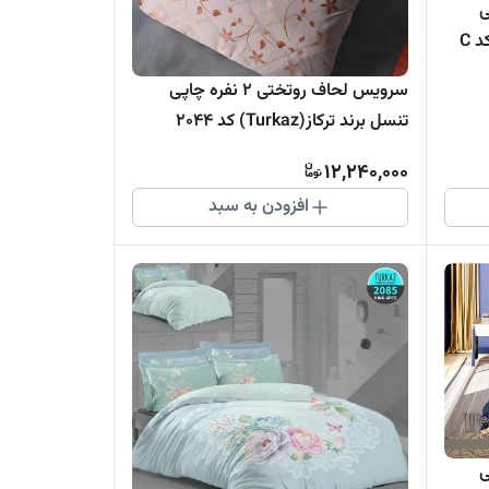
اپی
تنسل برند اسپایر(Turkaz-ترکاز) کد C
سرویس لحاف روتختی 2 نفره چاپی
تنسل برند ترکاز(Turkaz) کد 2044
12,240,000
افزودن به سبد
اپی