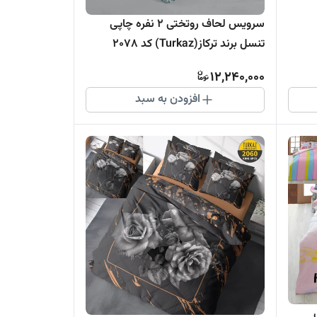
سرویس لحاف روتختی 2 نفره چاپی
تنسل برند ترکاز(Turkaz) کد 2078
12,240,000
افزودن به سبد
پی