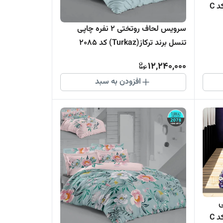
تنسل برند اسپایر(Turkaz-ترکاز) کد C
سرویس لحاف روتختی 2 نفره چاپی
تنسل برند ترکاز(Turkaz) کد 2085
12,240,000
افزودن به سبد
اپی
تنسل برند اسپایر(Turkaz-ترکاز) کد C