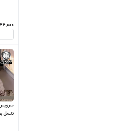
44,000
257