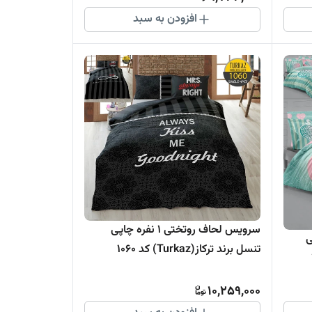
افزودن به سبد
سرویس لحاف روتختی 1 نفره چاپی
اپی
تنسل برند ترکاز(Turkaz) کد 1060
10,259,000