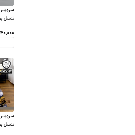
تنسل برند ترکاز
240,000
253