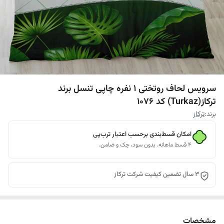
سرویس لحاف روتختی 1 نفره چاپی تنسل برند
ترکاز(Turkaz) کد 1076
برند:
ترکاز
امکان قسط‌بندی برحسب اعتبار ترب‌پی
۴ قسط ماهانه. بدون سود، چک و ضامن.
3 سال تضمین کیفیت شرکت ترکاز
مشخصات