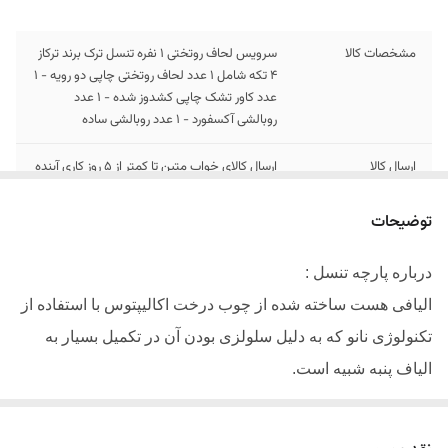
مشخصات کالا
سرویس لحاف روتختی 1 نفره تنسل ترک برند ترکاز
4 تکه شامل 1 عدد لحاف روتختی چاپی دو رویه - 1
عدد کاور تشک چاپی کشدوز شده - 1 عدد
روبالشی آکسفورد - 1 عدد روبالشی ساده
ارسال کالا
ارسال کالای خواب متین تا کمتر از 5 روز کاری آینده
توضیحات
درباره پارچه تنسل :
الیافی هست ساخته شده از چوب درخت اکالیپتوس با استفاده از
تکنولوژی نانو که به دلیل سلولزی بودن آن در تکمیل بسیار به
الیاف پنبه شبیه است.
دارای سطحی به مراتب صاف تر از سایر نخ ها میباشد
.
حس نرمی خاص و درخشندگی بالایی را در پارچه ایجاد میکند.