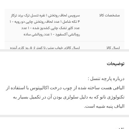
مشخصات کالا
سرویس لحاف روتختی 1 نفره تنسل ترک برند ترکاز
4 تکه شامل 1 عدد لحاف روتختی چاپی دو رویه - 1
عدد کاور تشک چاپی کشدوز شده - 1 عدد
روبالشی آکسفورد - 1 عدد روبالشی ساده
ارسال کالا
ارسال کالای خواب متین تا کمتر از 5 روز کاری آینده
توضیحات
درباره پارچه تنسل :
الیافی هست ساخته شده از چوب درخت اکالیپتوس با استفاده از
تکنولوژی نانو که به دلیل سلولزی بودن آن در تکمیل بسیار به
الیاف پنبه شبیه است.
دارای سطحی به مراتب صاف تر از سایر نخ ها میباشد
.
حس نرمی خاص و درخشندگی بالایی را در پارچه ایجاد میکند.