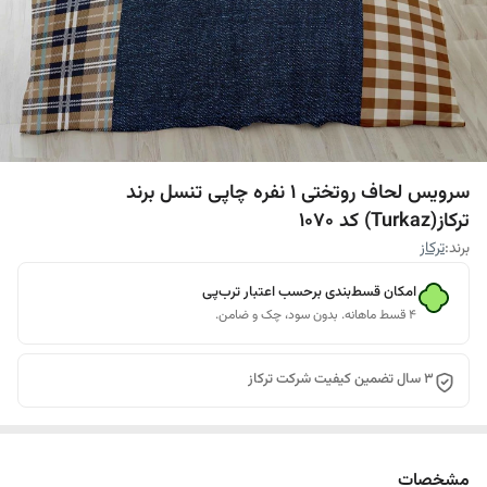
سرویس لحاف روتختی 1 نفره چاپی تنسل برند
ترکاز(Turkaz) کد 1070
برند:
ترکاز
امکان قسط‌بندی برحسب اعتبار ترب‌پی
۴ قسط ماهانه. بدون سود، چک و ضامن.
3 سال تضمین کیفیت شرکت ترکاز
مشخصات