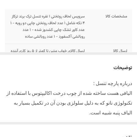
مشخصات کالا
سرویس لحاف روتختی 1 نفره تنسل ترک برند ترکاز
4 تکه شامل 1 عدد لحاف روتختی چاپی دو رویه - 1
عدد کاور تشک چاپی کشدوز شده - 1 عدد
روبالشی آکسفورد - 1 عدد روبالشی ساده
ارسال کالا
ارسال کالای خواب متین تا کمتر از 5 روز کاری آینده
توضیحات
درباره پارچه تنسل :
الیافی هست ساخته شده از چوب درخت اکالیپتوس با استفاده از
تکنولوژی نانو که به دلیل سلولزی بودن آن در تکمیل بسیار به
الیاف پنبه شبیه است.
دارای سطحی به مراتب صاف تر از سایر نخ ها میباشد
.
حس نرمی خاص و درخشندگی بالایی را در پارچه ایجاد میکند.