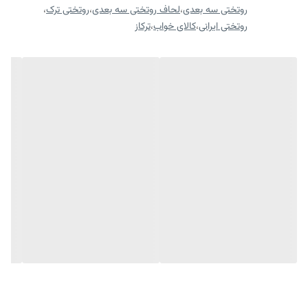
روتختی سه بعدی
،
لحاف روتختی سه بعدی
،
روتختی ترک
،
روتختی ایرانی
،
کالای خواب
،
ترکاز