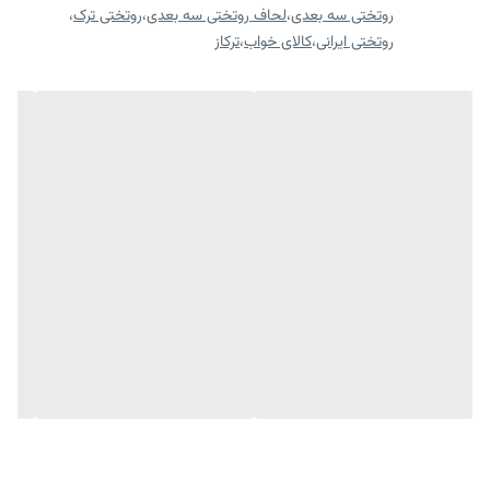
روتختی سه بعدی
،
لحاف روتختی سه بعدی
،
روتختی ترک
،
روتختی ایرانی
،
کالای خواب
،
ترکاز