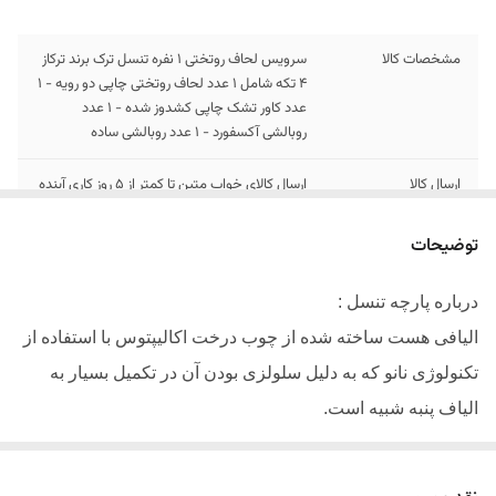
مشخصات کالا
سرویس لحاف روتختی 1 نفره تنسل ترک برند ترکاز
4 تکه شامل 1 عدد لحاف روتختی چاپی دو رویه - 1
عدد کاور تشک چاپی کشدوز شده - 1 عدد
روبالشی آکسفورد - 1 عدد روبالشی ساده
ارسال کالا
ارسال کالای خواب متین تا کمتر از 5 روز کاری آینده
توضیحات
درباره پارچه تنسل :
الیافی هست ساخته شده از چوب درخت اکالیپتوس با استفاده از
تکنولوژی نانو که به دلیل سلولزی بودن آن در تکمیل بسیار به
الیاف پنبه شبیه است.
دارای سطحی به مراتب صاف تر از سایر نخ ها میباشد
.
حس نرمی خاص و درخشندگی بالایی را در پارچه ایجاد میکند.