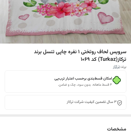
سرویس لحاف روتختی 1 نفره چاپی تنسل برند
ترکاز(Turkaz) کد 1069
برند:
ترکاز
امکان قسط‌بندی برحسب اعتبار ترب‌پی
۴ قسط ماهانه. بدون سود، چک و ضامن.
3 سال تضمین کیفیت شرکت ترکاز
مشخصات