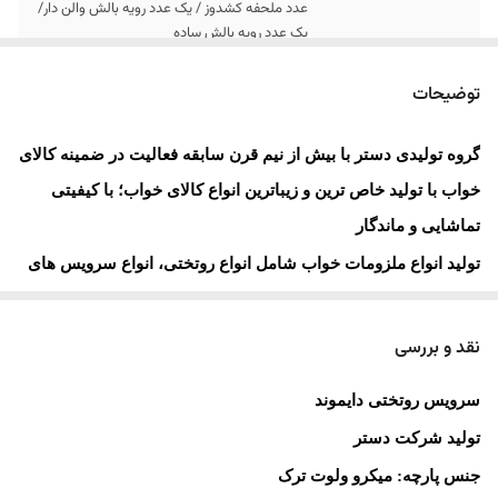
عدد ملحفه کشدوز / یک عدد رویه بالش والن دار/
یک عدد رویه بالش ساده
ارسال
ارسال تا کمتر از 15 روز کاری آینده
توضیحات
گروه تولیدی دستر با بیش از نیم قرن سابقه فعالیت در ضمینه کالای
خواب با تولید خاص ترین و زیباترین انواع کالای خواب؛ با کیفیتی
تماشایی و ماندگار
تولید انواع ملزومات خواب شامل انواع روتختی، انواع سرویس های
لحاف، انواع سرویس های کاور لحاف، سرویس های نیم ست و
ملحفه ، کاور تشک سفر ی، انواع بالش، انواع روبالشتی و
..
.
در
نقد و بررسی
تمامی ابعاد و مناسب هر نوع سلیقه با بهتر ین مواد اولیه، کالای
سرویس روتختی دایموند
تولیدی برند دستر میباشد
تولید شرکت دستر
دستر با
بسته بندی منحصر بفرد، دوخت تمیز و بدون نقص، استاندارد
جنس پارچه: میکرو ولوت ترک
بالا
برای حفاظت از سلامت شما، ضمانت کیفی محصولات و هم