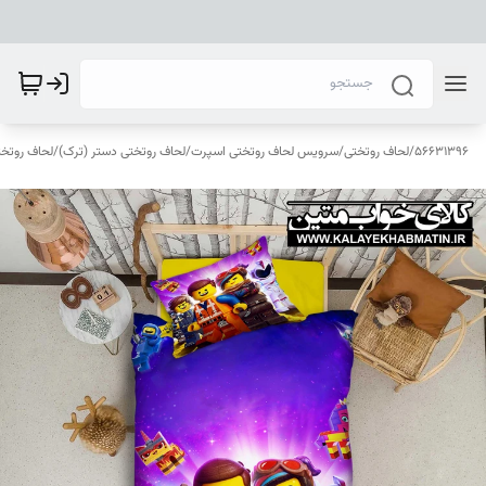
56631396
/
لحاف روتختی
/
سرویس لحاف روتختی اسپرت
/
لحاف روتختی دستر (ترک)
/
لحاف روتخ