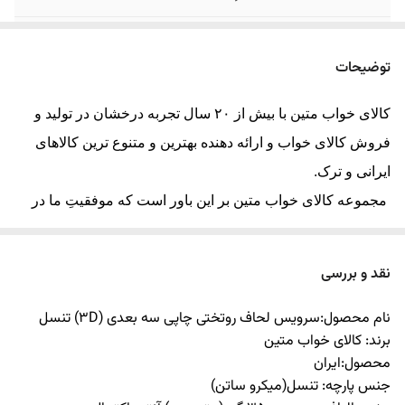
مشخصات سرویس 1
4 تکه شامل : 1 عدد لحاف یک رو 220*160
نفره
سانتیمتر + 1 عدد ملحفه کشدوز تشک 200×90
توضیحات
سانتی متر + 1 عدد روبالشی آکسفورد 70*50
سانتی متر+ 1 عدد روبالشی ساده 70*50 سانتی
کالای خواب متین با بیش از ۲۰ سال تجربه درخشان در تولید و
متر
فروش کالای خواب و ارائه دهنده بهترین و متنوع ترین کالاهای
قابل سفارش
کاور فرش کشدار و پرده پانچ ست طرح روتختی در
ایرانی و ترک.
ابعاد مختلف
مجموعه کالای خواب متین بر این باور است که موفقیتِ ما در
ارسال کالا
ارسال کالای خواب متین تا کمتر از 15 روز کاری
گرو رضایت مشتری بوده و از تمام توان خود را برای افزایش
آینده
رضایتمندی مشتری استفاده خواهیم نمود. همچنین این مجموعه
نقد و بررسی
معتقد است با ارائه محصولات کالای خواب خوب و استاندارد، به
نام محصول:سرویس لحاف روتختی چاپی سه بعدی
(3D)
تنسل
همراه جلب رضایت مصرف‌کننده، به سودآوری مورد نظر دست
برند: کالای خواب متین
خواهد یافت.
محصول:ایران
جنس پارچه: تنسل(میکرو ساتن)
ما بر این باور هستیم که خواب راحت، مقدمه یک زندگی و روز