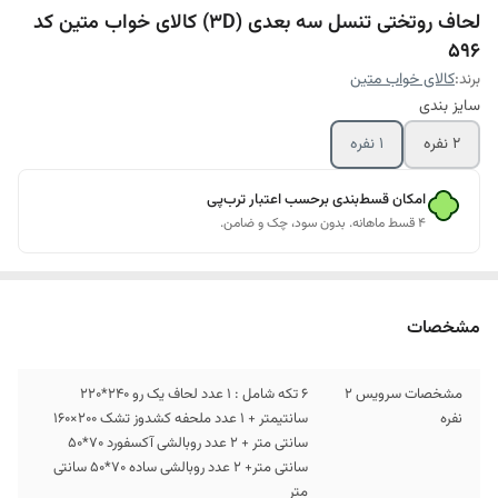
لحاف روتختی تنسل سه بعدی (3D) کالای خواب متین کد
596
برند:
کالای خواب متین
سایز بندی
2 نفره
1 نفره
امکان قسط‌بندی برحسب اعتبار ترب‌پی
۴ قسط ماهانه. بدون سود، چک و ضامن.
مشخصات
مشخصات سرویس 2
6 تکه شامل : 1 عدد لحاف یک رو 240*220
نفره
سانتیمتر + 1 عدد ملحفه کشدوز تشک 200×160
سانتی متر + 2 عدد روبالشی آکسفورد 70*50
سانتی متر+ 2 عدد روبالشی ساده 70*50 سانتی
متر