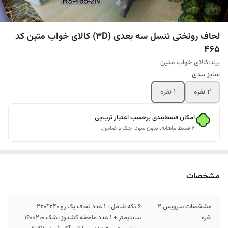
لحاف روتختی تنسل سه بعدی (3D) کالای خواب متین کد
465
برند:
کالای خواب متین
سایز بندی
2 نفره
1 نفره
امکان قسط‌بندی برحسب اعتبار ترب‌پی
۴ قسط ماهانه. بدون سود، چک و ضامن.
مشخصات
مشخصات سرویس 2
6 تکه شامل : 1 عدد لحاف یک رو 240*220
نفره
سانتیمتر + 1 عدد ملحفه کشدوز تشک 200×160