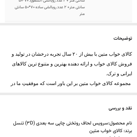
سانتی متر + 2 عدد روبالشی آکسفورد 70*50
سانتی متر+ 2 عدد روبالشی ساده 70*50 سانتی
متر
مشخصات سرویس 1
4 تکه شامل : 1 عدد لحاف یک رو 220*160
نفره
سانتیمتر + 1 عدد ملحفه کشدوز تشک 200×90
توضیحات
سانتی متر + 1 عدد روبالشی آکسفورد 70*50
سانتی متر+ 1 عدد روبالشی ساده 70*50 سانتی
کالای خواب متین با بیش از ۲۰ سال تجربه درخشان در تولید و
متر
فروش کالای خواب و ارائه دهنده بهترین و متنوع ترین کالاهای
قابل سفارش
کاور فرش کشدار و پرده پانچ ست طرح روتختی در
ایرانی و ترک.
ابعاد مختلف
مجموعه کالای خواب متین بر این باور است که موفقیتِ ما در
ارسال کالا
ارسال کالای خواب متین تا کمتر از 15 روز کاری
گرو رضایت مشتری بوده و از تمام توان خود را برای افزایش
آینده
رضایتمندی مشتری استفاده خواهیم نمود. همچنین این مجموعه
نقد و بررسی
معتقد است با ارائه محصولات کالای خواب خوب و استاندارد، به
نام محصول:سرویس لحاف روتختی چاپی سه بعدی
(3D)
تنسل
همراه جلب رضایت مصرف‌کننده، به سودآوری مورد نظر دست
برند: کالای خواب متین
خواهد یافت.