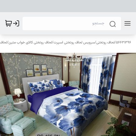
56631396
/
لحاف روتختی
/
سرویس لحاف روتختی اسپرت
/
لحاف روتختی کالای خواب متین
/
لحاف