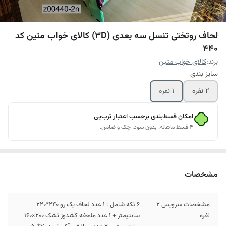
لحاف روتختی تنسل سه بعدی (3D) کالای خواب متین کد
440
برند:
کالای خواب متین
سایز بندی
2 نفره
1 نفره
امکان قسط‌بندی برحسب اعتبار ترب‌پی
۴ قسط ماهانه. بدون سود، چک و ضامن.
مشخصات
مشخصات سرویس 2
6 تکه شامل : 1 عدد لحاف یک رو 240*220
نفره
سانتیمتر + 1 عدد ملحفه کشدوز تشک 200×160