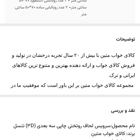
سانتی متر + 2 عدد روبالشی آکسفورد 70*50
سانتی متر+ 2 عدد روبالشی ساده 70*50 سانتی
متر
مشخصات سرویس 1
4 تکه شامل : 1 عدد لحاف یک رو 220*160
نفره
سانتیمتر + 1 عدد ملحفه کشدوز تشک 200×90
توضیحات
سانتی متر + 1 عدد روبالشی آکسفورد 70*50
سانتی متر+ 1 عدد روبالشی ساده 70*50 سانتی
کالای خواب متین با بیش از ۲۰ سال تجربه درخشان در تولید و
متر
فروش کالای خواب و ارائه دهنده بهترین و متنوع ترین کالاهای
قابل سفارش
کاور فرش کشدار و پرده پانچ ست طرح روتختی در
ایرانی و ترک.
ابعاد مختلف
مجموعه کالای خواب متین بر این باور است که موفقیتِ ما در
ارسال کالا
ارسال کالای خواب متین تا کمتر از 15 روز کاری
گرو رضایت مشتری بوده و از تمام توان خود را برای افزایش
آینده
رضایتمندی مشتری استفاده خواهیم نمود. همچنین این مجموعه
نقد و بررسی
معتقد است با ارائه محصولات کالای خواب خوب و استاندارد، به
نام محصول:سرویس لحاف روتختی چاپی سه بعدی
(3D)
تنسل
همراه جلب رضایت مصرف‌کننده، به سودآوری مورد نظر دست
برند: کالای خواب متین
خواهد یافت.