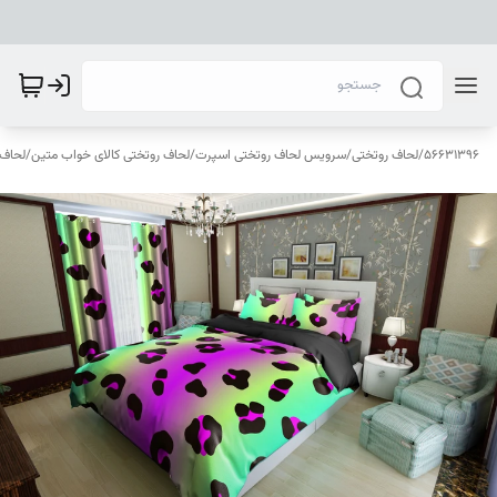
56631396
/
لحاف روتختی
/
سرویس لحاف روتختی اسپرت
/
لحاف روتختی کالای خواب متین
/
لحاف