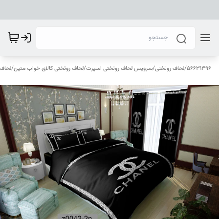
56631396
/
لحاف روتختی
/
سرویس لحاف روتختی اسپرت
/
لحاف روتختی کالای خواب متین
/
لحاف