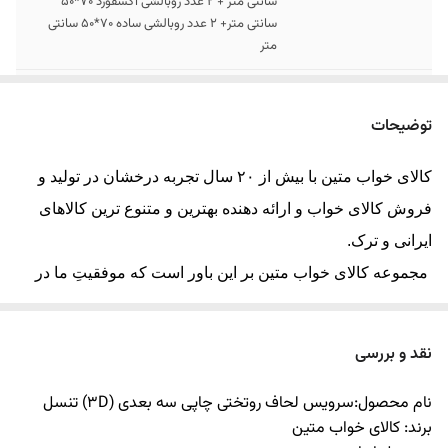
سانتی متر + 2 عدد روبالشی آکسفورد 70*50
سانتی متر+ 2 عدد روبالشی ساده 70*50 سانتی
متر
مشخصات سرویس 1
4 تکه شامل : 1 عدد لحاف یک رو 220*160
نفره
سانتیمتر + 1 عدد ملحفه کشدوز تشک 200×90
توضیحات
سانتی متر + 1 عدد روبالشی آکسفورد 70*50
سانتی متر+ 1 عدد روبالشی ساده 70*50 سانتی
کالای خواب متین با بیش از ۲۰ سال تجربه درخشان در تولید و
متر
فروش کالای خواب و ارائه دهنده بهترین و متنوع ترین کالاهای
قابل سفارش
کاور فرش کشدار و پرده پانچ ست طرح روتختی در
ایرانی و ترک.
ابعاد مختلف
مجموعه کالای خواب متین بر این باور است که موفقیتِ ما در
ارسال کالا
ارسال کالای خواب متین تا کمتر از 15 روز کاری
گرو رضایت مشتری بوده و از تمام توان خود را برای افزایش
آینده
رضایتمندی مشتری استفاده خواهیم نمود. همچنین این مجموعه
نقد و بررسی
معتقد است با ارائه محصولات کالای خواب خوب و استاندارد، به
نام محصول:سرویس لحاف روتختی چاپی سه بعدی
(3D)
تنسل
همراه جلب رضایت مصرف‌کننده، به سودآوری مورد نظر دست
برند: کالای خواب متین
خواهد یافت.