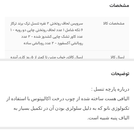
مشخصات
مشخصات کالا
سرویس لحاف روتختی 2 نفره تنسل ترک برند ترکاز
6 تکه شامل 1 عدد لحاف روتختی چاپی دو رویه - 1
عدد کاور تشک چاپی کشدوز شده - 2 عدد
روبالشی آکسفورد - 2 عدد روبالشی ساده
ارسال کالا
ارسال کالای خواب متین تا کمتر از 5 روز کاری آینده
توضیحات
درباره پارچه تنسل :
الیافی هست ساخته شده از چوب درخت اکالیپتوس با استفاده از
تکنولوژی نانو که به دلیل سلولزی بودن آن در تکمیل بسیار به
الیاف پنبه شبیه است.
دارای سطحی به مراتب صاف تر از سایر نخ ها میباشد
.