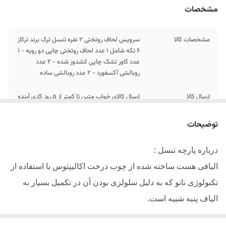
مشخصات
مشخصات کالا
سرویس لحاف روتختی 2 نفره تنسل ترک برند ترکاز
6 تکه شامل 1 عدد لحاف روتختی چاپی دو رویه - 1
عدد کاور تشک چاپی کشدوز شده - 2 عدد
روبالشی آکسفورد - 2 عدد روبالشی ساده
ارسال کالا
ارسال کالای خواب متین تا کمتر از 5 روز کاری آینده
توضیحات
درباره پارچه تنسل :
الیافی هست ساخته شده از چوب درخت اکالیپتوس با استفاده از
تکنولوژی نانو که به دلیل سلولزی بودن آن در تکمیل بسیار به
الیاف پنبه شبیه است.
دارای سطحی به مراتب صاف تر از سایر نخ ها میباشد
.