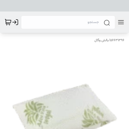
56631396
/
بالش وگال