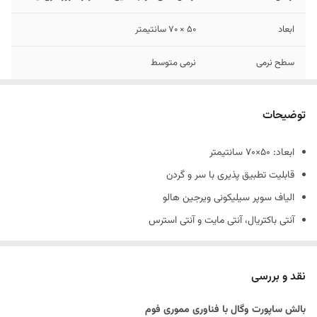
ابعاد
50 × 70 سانتیمتر
سطح نرمی
نرمی متوسط
سایز
65×46×20
توضیحات
وزن
1/400 کیلوگرم
ابعاد: 50×70 سانتیمتر
قابلیت شستشو
روکش قابل تعویض و قابل شستشو
قابلیت تطبیق پذیری با سر و گردن
الیاف سوپر سیلیکونی ویرجین هالو
آنتی باکتریال، آنتی مایت و آنتی استرس
با فناوری نانو،های بالک و دارای الیاف آلوئه ورا
قابل شست شو با دست و ماشین لباس شویی
نقد و بررسی
یک طرف مموری فوم ( 4 سانتیمتر) حافظه دار هوشمند طبی
بالش ساپورت وگال با فناوری مموری فوم
پارچه گردبافت پلی استر ویسکوزآنتی باکتریال و ضد حساسیت ( چشمی،