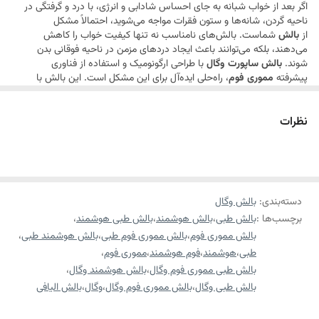
اگر بعد از خواب شبانه به جای احساس شادابی و انرژی، با درد و گرفتگی در
تنفسی، پوستی )
ناحیه گردن، شانه‌ها و ستون فقرات مواجه می‌شوید، احتمالاً مشکل
از
بالش
شماست. بالش‌های نامناسب نه تنها کیفیت خواب را کاهش
می‌دهند، بلکه می‌توانند باعث ایجاد دردهای مزمن در ناحیه فوقانی بدن
شوند.
بالش ساپورت وگال
با طراحی ارگونومیک و استفاده از فناوری
پیشرفته
مموری فوم
، راه‌حلی ایده‌آل برای این مشکل است. این بالش با
حمایت عالی از سر و گردن، خوابی راحت و بدون درد را برای شما به ارمغان
می‌آورد.
نظرات
ویژگی‌های منحصر به فرد بالش ساپورت وگال
مموری فوم ۴ سانتیمتری:
یک طرف بالش مجهز به لایه‌ای از
فوم مموری فوم
است که به شکل سر
و گردن شما قالب می‌گیرد و فشار را به طور یکنواخت توزیع می‌کند.
این فناوری از ناسا الهام گرفته شده و برای کاهش فشار روی نقاط
حساس بدن طراحی شده است.
دسته‌بندی
:
بالش وگال
الیاف میکرو ژل آلوئه‌ورا:
برچسب‌ها :
بالش طبی
،
بالش هوشمند
،
بالش طبی هوشمند
،
الیاف سوپر سیلیکونی ویرجین هالو همراه با ژل آلوئه‌ورا، نرمی و راحتی
بی‌نظیری را فراهم می‌کنند.
بالش مموری فوم
،
بالش مموری فوم طبی
،
بالش هوشمند طبی
،
این ترکیب به کاهش استرس و ایجاد حس آرامش کمک می‌کند.
طبی
،
هوشمند
،
فوم هوشمند
،
مموری فوم
،
پارچه گردبافت پلی استر ویسکوز:
بالش طبی مموری فوم وگال
،
بالش هوشمند وگال
،
پارچه‌ای ضدحساسیت، آنتی‌باکتریال و آنتی‌مایت که برای افراد مبتلا به
بالش طبی وگال
،
بالش مموری فوم وگال
،
وگال
،
بالش الیافی
آلرژی یا حساسیت‌های پوستی مناسب است.
قابلیت شستشو با دست و ماشین لباس‌شویی، که نگهداری و تمیز