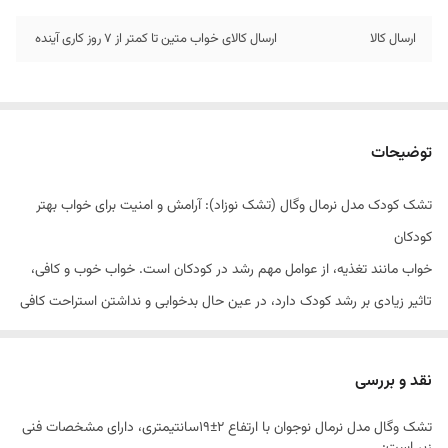
ارسال کالا
ارسال کالای خواب متین تا کمتر از 7 روز کاری آینده
توضیحات
تشک کودک مدل نرمال وگال (تشک نوزاد): آرامش و امنیت برای خواب بهتر
کودکان
خواب مانند تغذیه، از عوامل مهم رشد در کودکان است. خواب خوب و کافی،
تاثیر زیادی بر رشد کودک دارد، در عین حال بدخوابی و نداشتن استراحت کافی
می‌تواند اثری مخرب بر این روند بگذارد. ریتم خواب و بیداری کودکان، گاهی به
دلایل مختلف به‌هم می‌خورد. در این شرایط کودک بدخلق میشود و دائما
نقد و بررسی
موجب تشویش و نگرانی خانواده خواهد شد. یکی از دلایل بد خوابی کودکان
تشک وگال مدل نرمال نوجوان با ارتفاع 2±19سانتیمتری، دارای مشخصات فنی
بستر خواب نامناسب است. تشک کودک مدل نرمال وگال در راستای حفظ