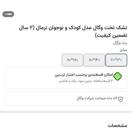
تشک تخت وگال مدل کودک و نوجوان نرمال (2 سال
تضمین کیفیت)
برند:
وگال
سایز
180*80
140*80
130*70
امکان قسط‌بندی برحسب اعتبار ترب‌پی
۴ قسط ماهانه. بدون سود، چک و ضامن.
84 ماه ضمانت شرکت وگال
مشخصات