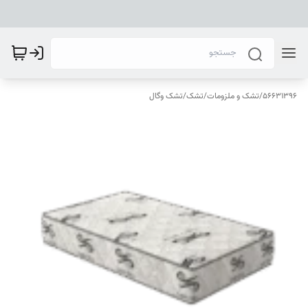
56631396
/
تشک و ملزومات
/
تشک
/
تشک وگال