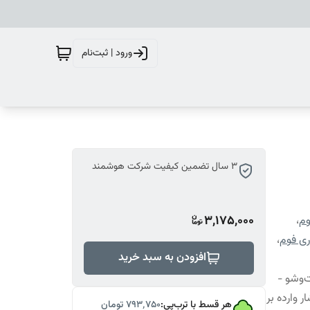
ورود | ثبت‌نام
3 سال تضمین کیفیت شرکت هوشمند
3,175,000
وم
،
ی فوم
،
افزودن به سبد خرید
بل شست‌وشو -
 وارده بر
هر قسط با ترب‌پی:
۷۹۳٬۷۵۰
تومان