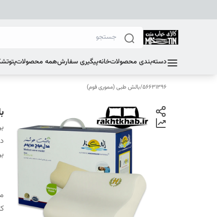
دسته‌بندی محصولات
خانه
پیگیری سفارش
همه محصولات
پتو
تشک
56631396
/
بالش طبی (مموری فوم)
ب
بر
دس
بر
م
کا