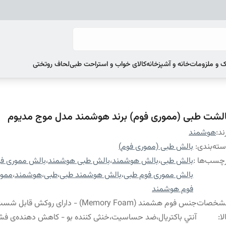
 و ملزومات
خانه و آشپزخانه
کالای خواب و استراحت طبی
لحاف روتختی
الشت طبی (مموری فوم) برند هوشمند مدل موج مدیوم
ند:
هوشمند
ته‌بندی
:
بالش طبی (مموری فوم)
چسب‌ها :
بالش طبی
،
بالش هوشمند
،
بالش طبی هوشمند
،
بالش مموری ف
بالش مموری فوم طبی
،
بالش هوشمند طبی
،
طبی
،
هوشمند
،
ممور
فوم هوشمند
شخصات
جنس فوم هشمند (Memory Foam) - دارای روکش قا
لا
:
آنتي باكتريال،ضد حساسیت،خنثی کننده بو - کاهش دهنده‌ی فشار