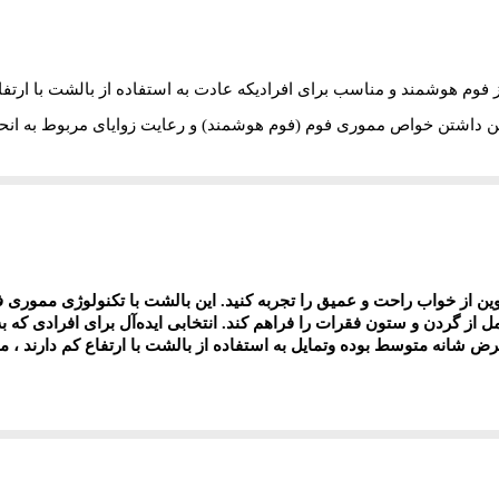
فوم هوشمند و مناسب برای افرادیکه عادت به استفاده از بالشت با ارتفا
 داشتن خواص مموری فوم (فوم هوشمند) و رعایت زوایای مربوط به ان
ید و عرضه گردیده است
.
پیش بینی شده در بالشت ، سروگردن با ستون فقرات در یک راستا قرارگ
انی و گرفتگی ماهیچه ها وآرتروز پیشگیری می کند.
ابل شستشو عرضه میگردد.
نوین از خواب راحت و عمیق را تجربه کنید. این بالشت با تکنولوژی ممور
م) را می‌توان حالت‌پذیری سریع و آسان و بازگشت کامل به شکل و فُرم ا
مل از گردن و ستون فقرات را فراهم کند. انتخابی ایده‌آل برای افرادی 
عرض شانه متوسط بوده وتمایل به استفاده از بالشت با ارتفاع کم دارند ،
رمه شدن و تخریب در اثر تکرار فشار و تغییر حالت مصون می‌کند
.
بر همی
تغییر شکل داده و با فُرم کلی سر انطباق یابد و با پُر کردن قوس خالی
ی عصبی یا همان طناب نخاعی هستند محافظت از آنها نیز اهمیت بالایی دار
 حفظ نشاط و شادابی فرد پس از خواب دارد
.
به این ترتیب زمانی که سرتان