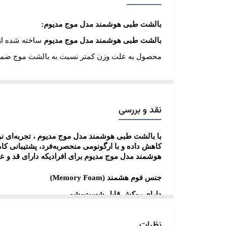
بالشت طبی هوشمند مدل موج مدیوم:
بالشت طبی هوشمند مدل موج مدیوم
ساخته شده از 
محصول به علت وزن کمتر نسبت به بالشت موج ضمن
میباشد که به درخواست برخی از هموطنان عزیز تول
هنگام استفاده از بالشت
موج مدیوم
به علت انحنای 
کمتری به اندام بدن وارد شده، نتیجتا از دردهای عضل
نقد و بررسی
این محصول با روکش مخمل بصورت قابل تعویض و ق
با بالشت طبی هوشمند مدل
موج مدیوم
، تجربه‌ای 
یکی از مهم ترین فواید بالش های هوشمند (مموری فو
کاهش داده و با ارگونومی منحصربه‌فرد، پشتیبانی کا
شدن فشار وزن سر و گردن دانست
.
هوشمند مدل
موج مدیوم
برای افرادیکه دارای قد و 
وجود این خاصیت محصولات مموری فوم را در برابر دف
جنس فوم هشمند (
Memory Foam
)
زمان خواب ضمن تحمل فشار سر و گردن به نحو مناسبی 
دارای روکش قابل شست‌وشو
ممانعت نماید
.
از آنجا که این مهره‌ها حاوی رشته‌ها
روکش بالش پارچه ای جنس حوله ای تمام پنبه
محسوب می‌شود که تأثیرات زیادی بر حالات روحی و
نظرات
آنتي باكتريال،ضد حساسیت،خنثی کننده بو