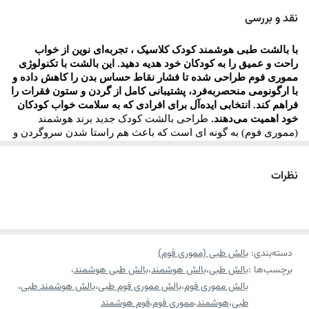
خواب کودک شده و از تغییر حالت بدن (ارگونومی) پیشگیری میکند
.
نقد و بررسی
مناسب استفاده کودکان در رده سنی
۲
تا
۱۲
سال
با بالشت طبی هوشمند
کودک کلاسیک
، تجربه‌ای نوین از خواب
قالب گیری سروگردن کودک حین خواب
راحت و عمیق را به کودکان خود هدیه دهید. این بالشت با تکنولوژی
دارای منافذ عبور هوا جهت تهویه درون بالش
مموری فوم طراحی شده تا فشار نقاط حساس بدن را کاهش داده و
با ارگونومی منحصربه‌فرد، پشتیبانی کامل از گردن و ستون فقرات را
دارای روکش مخمل حوله ای نرم و لطیف و ضد حساسیت و قابل
فراهم کند. انتخابی ایده‌آل برای افرادی که به سلامت خواب کودکان
شستشو
خود اهمیت می‌دهند.
طراحی بالشت کودک جدید برند هوشمند
(مموری فوم) به گونه ای است که باعث هم راستا شدن سروگردن و
دارای آستر تنفسی محافظ فوم
ستون فقرات در حین خواب کودک شده و از تغییر حالت بدن
ارگونومی) پیشگیری میکند
(
.
تسهیل گردش خون در ناحیه سروگردن به دلیل کاهش فشار روی
نظرات
مناسب استفاده کودکان در رده سنی
۲
تا
۱۲
سال
عروق مربوطه
این محصول با روکش مخمل بصورت قابل تعویض و قابل شستشو
جنس فوم هشمند (
Memory Foam
)
عرضه میگردد.
دارای روکش قابل شست‌وشو
روکش بالش پارچه ای جنس حوله ای تمام پنبه
یکی از مهم ترین فواید بالش های هوشمند (مموری فوم) را می‌توان
دسته‌بندی
:
بالش طبی (مموری فوم)
آنتي باكتريال،ضد حساسیت،خنثی کننده بو
برچسب‌ها :
بالش طبی
،
بالش هوشمند
،
بالش طبی هوشمند
،
حالت‌پذیری سریع و آسان و بازگشت کامل به شکل و فُرم اولیه در
کاهش دهنده‌ی فشار وارده بر مهره‌های گردن
بالش مموری فوم
،
بالش مموری فوم طبی
،
بالش هوشمند طبی
،
پیشگیری از دردهای سر و گردن
مناسب‌ترین زمان ممکن پس از برداشته شدن فشار وزن سر و
طبی
،
هوشمند
،
مموری فوم
،
بهبود دهنده‌ی گردش خون در سر و گردن
فوم هوشمند