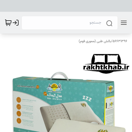
56631396
/
بالش طبی (مموری فوم)