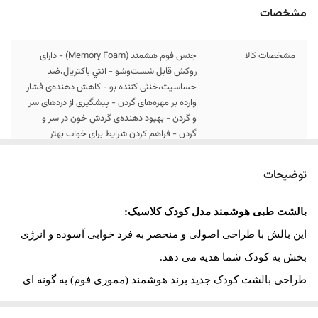
مشخصات
مشخصات کالا
جنس فوم هشمند (Memory Foam) - دارای
روکش قابل شست‌وشو - آنتي باكتريال،ضد
حساسیت،خنثی کننده بو - کاهش دهنده‌ی فشار
وارده بر مهره‌های گردن - پیشگیری از دردهای سر
و گردن - بهبود دهنده‌ی گردش خون در سر و
گردن - فراهم کردن شرایط برای خواب بهتر
ارسال کالا
ارسال کالای خواب متین تا کمتر از 7 روز کاری آینده
توضیحات
ابعاد
9*30*50
بالشت طبی هوشمند مدل کودک کلاسیک:
این بالش با طراحی اصولی و منحصر به فرد خوابی آسوده و انرژی
بخش به کودک شما هدیه می دهد
.
طراحی بالشت کودک جدید برند هوشمند (مموری فوم) به گونه ای
است که باعث هم راستا شدن سروگردن و ستون فقرات در حین