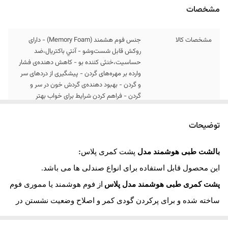
مشخصات
مشخصات کالا
جنس فوم هشمند (Memory Foam) - دارای
روکش قابل شست‌وشو - آنتي باكتريال،ضد
حساسیت،خنثی کننده بو - کاهش دهنده‌ی فشار
وارده بر مهره‌های گردن - پیشگیری از دردهای سر
و گردن - بهبود دهنده‌ی گردش خون در سر و
گردن - فراهم کردن شرایط برای خواب بهتر
ارسال کالا
ارسال کالای خواب متین تا کمتر از 7 روز کاری آینده
توضیحات
ابعاد
10*37*38
بالشت طبی هوشمند مدل
پشت کمری پلاس
:
این محصول قابل استفاده برای انواع صندلی ها می باشد.
پشت کمری طبی هوشمند مدل پلاس
از فوم هوشمند یا مموری فوم
ساخته شده و برای پرکردن گودی کمر و اصلاح وضعیت نشستن در
محیط کار استفاده می‌شود. صندلی‌های مورداستفاده در محیط‌های