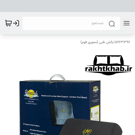
56631396
/
بالش طبی (مموری فوم)