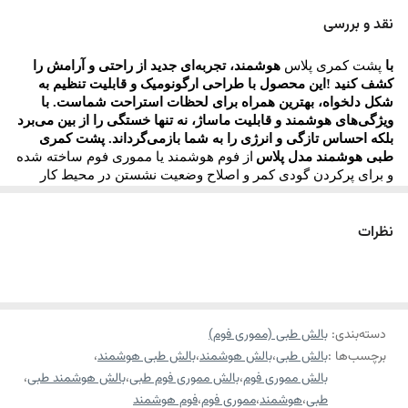
کار عموماً گودی کمر را پر نمی‌کنند. این امر باعث می‌شود که فشار
نقد و بررسی
وزن بالاتنه روی مهره‌های پایین کمر بیفتد و موجب درد و ناراحتی
با
پشت کمری پلاس
هوشمند، تجربه‌ای جدید از راحتی و آرامش را
شود. ازطرفی شخصی که در حال کارکردن است، توجه کمتری به
کشف کنید
!
این محصول با طراحی ارگونومیک و قابلیت تنظیم به
وضعیت نشستن خود می‌کند و ممکن است ناخودآگاه مدت زیادی در
شکل دلخواه، بهترین همراه برای لحظات استراحت شماست. با
ویژگی‌های هوشمند و قابلیت ماساژ، نه تنها خستگی را از بین می‌برد
وضعیت ناصحیح قرار بگیرد. پشت کمری پلاس هوشمند
با طراحی
بلکه احساس تازگی و انرژی را به شما بازمی‌گرداند.
پشت کمری
منحصر بفرد و ارگونومیک حالت خود را با شکل بدن تغییر می‌دهد و
طبی هوشمند مدل پلاس
از فوم هوشمند یا مموری فوم ساخته شده
و برای پرکردن گودی کمر و اصلاح وضعیت نشستن در محیط کار
ستون فقرات را در یک راستا حفظ می‌کند. این پشت صندلی از فوم
استفاده می‌شود. پشت کمری پلاس
با طراحی منحصر بفرد و
ارگونومیک حالت خود را با شکل بدن تغییر می‌دهد و ستون فقرات را
هوشمند یا مموری فوم ساخته شده است. هنگامی‌که وزن بالاتنه
نظرات
در یک راستا حفظ می‌کند و قابل استفاده برای انواع صندلی ها می
روی فوم هوشمند قرار می‌گیرد، شروع به تغییر حالت دادن می‌کند و
باشد.
شکل بالاتنه را به خود می‌گیرد. فوم هوشمند خاصیت انعطاف‌پذیری
جنس فوم هشمند (
Memory Foam
)
خاصی دارد. اگر وزن بالاتنه از روی فوم هوشمند برداشته شود، با
دارای درجه نرمی و سفتی متوسط (
MEDIUM
) متناسب با همه
کمی تأخیر به حالت اولیه‌ی خود برمی‌گردد. همین امر باعث راحتی
دسته‌بندی
:
بالش طبی (مموری فوم)
سلیقه ها
برچسب‌ها :
بالش طبی
،
بالش هوشمند
،
بالش طبی هوشمند
،
فوق‌العاده محصولات ساخته‌شده از فوم هوشمند است.
دارای روکش قابل شست‌وشو
بالش مموری فوم
،
بالش مموری فوم طبی
،
بالش هوشمند طبی
،
یکی از مهم ترین فواید بالش های هوشمند (مموری فوم) را می‌توان
روکش بالش پارچه ای جنس مخمل / رنگ مشکی یا ذغالی
طبی
،
هوشمند
،
مموری فوم
،
فوم هوشمند