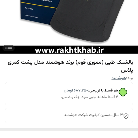
بالشتک طبی (مموری فوم) برند هوشمند مدل پشت کمری
پلاس
برند:
هوشمند
هر قسط با ترب‌پی:
۶۸۷٬۲۵۰
تومان
۴ قسط ماهانه. بدون سود، چک و ضامن.
3 سال تضمین کیفیت شرکت هوشمند