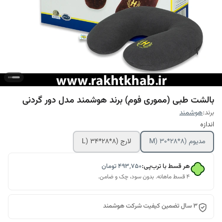
بالشت طبی (مموری فوم) برند هوشمند مدل دور گردنی
برند:
هوشمند
اندازه
مدیوم (M) 30*28*8
لارج (L) 34*28*8
هر قسط با ترب‌پی:
۴۹۳٬۷۵۰
تومان
۴ قسط ماهانه. بدون سود، چک و ضامن.
3 سال تضمین کیفیت شرکت هوشمند