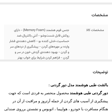
مشخصات
مشخصات کالا
جنس فوم هشمند (Memory Foam) - دارای
روکش قابل شست‌وشو - آنتي باكتريال،ضد
حساسیت،خنثی کننده بو - کاهش دهنده‌ی فشار
وارده بر مهره‌های گردن - پیشگیری از دردهای سر
و گردن - بهبود دهنده‌ی گردش خون در سر و
گردن - فراهم کردن شرایط برای خواب بهتر
ارسال کالا
ارسال کالای خواب متین تا کمتر از 7 روز کاری آینده
توضیحات
ابعاد
مدیوم (M): 30*28*8 / لارج (L): 34*28*8
بالشت طبی هوشمند مدل
دور گردنی
:
دور گردنی طبی هوشمند
محصول منحصر به فردی است که جهت
پیشگیری از آسیب های گردن از جمله آرتروز و مراقبت از آن در
هنگام مسافرت با خودرو ، هواپیما ، اتوبوس و نشستن برروی صندلی