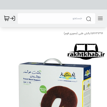
56631396
/
بالش طبی (مموری فوم)