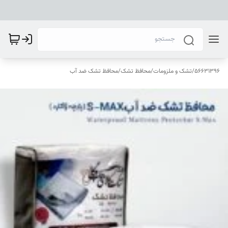
56631396
/
تشک و ملزومات
/
محافظ تشک
/
محافظ تشک ضد آب