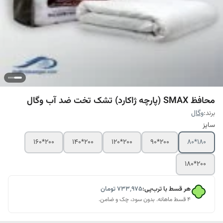
محافظ SMAX (پارچه ژاکارد) تشک تخت ضد آب وگال
برند:
وگال
سایز
200*160
200*140
200*120
200*90
180*80
200*180
هر قسط با ترب‌پی:
۷۳۳٬۹۷۵
تومان
۴ قسط ماهانه. بدون سود، چک و ضامن.