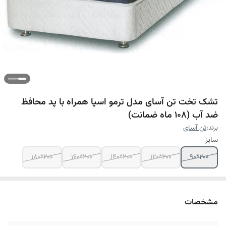
تشک تخت تن آسای مدل ترمو اسپا همراه با پد محافظ
ضد آب (108 ماه ضمانت)
برند:
تن آسای
سایز
200*180
200*160
200*140
200*120
200*90
مشخصات