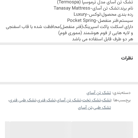
تشک تن آسای مدل ترموسپا (
Termospa
)
نام برند:تشک تن آسای-
Tanasay Mattress
رده بندی محصول:لوکس-
Luxury
سیستم:فنر منفصل-
Pocket Spring
دارای اسکلت پاکت اسپرینگ(فنر منفصل)محافظت شده با قاب اسفنجی
و لایه هایی از فوم هوشمند (مموری فوم)
هر دو طرف قابل استفاده می باشد
درجه نرمی 2
رویه خاص و مناسب برای همه فصول و با توجه به الیاف حساس به دما
در نخ ترمو اسپا با جذب یا انتشار گرمای محیط به تنظیم درجه حرارت می
نظرات
پردازد
سایز 1 نفره
مناسب برای افراد حد اکثر تا وزن 100 کیلو گرم
سایز 2 نفره
مناسب برای افراد حد اکثر تا وزن 180 کیلو گرم
ارتفاع تشک 30 سانتی متر
108 ماه ضمانت شرکت تن آسای
دسته‌بندی
:
تشک تن آسای
برچسب‌ها :
تشک
،
تشک تخت
،
تشک تن آسای
،
تشک فنری
،
تشک طبی فنری
،
ارسال این محصول از طریق باربری میباشد.
تشک طبی
،
تن آسای
ارسال رایگان کالای خواب متین تا کمتر از 7 روز کاری آینده