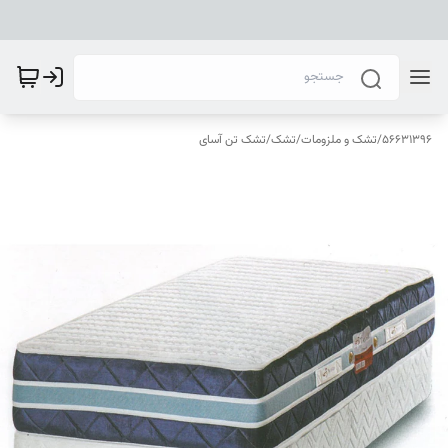
56631396
/
تشک و ملزومات
/
تشک
/
تشک تن آسای