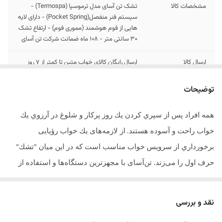
مشخصات کالا
تشک تن آسای مدل ترموسپا (Termospa) -
سیستم فنر منفصل(Pocket Spring) - دارای لایه
هایی از فوم هوشمند (مموری فوم) - ارتفاع تشک
30 سانتی متر - 108 ماه ضمانت شرکت تن آسای
ارسال کالا
ارسال رایگان کالای خواب متین تا کمتر از 7 روز
کاری آینده
توضیحات
همه افراد پس از سپري كردن يك روز پركار و شلوغ در آرزوي يك
خواب راحت و آسوده هستند
از لازمه‌های يك خواب رؤیایی
.
برخورداري از سرويس خواب مناسب است كه در اين ميان
تشك
"
"
حرف اول را می‌زند. تن‌آسای با مجهزترین دستگاه‌ها و استفاده از
تیمی از متخصصان کارآمد داخلی و خارجی تمام اهتمام خود را به کار
بسته تا
محصولاتی باکیفیت، مطمئن و بادوام را به مشتری‌های خود
.
نقد و بررسی
ارائه دهد
.