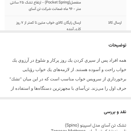
منفصل(Pocket Spring) - ارتفاع تشک 25 سانتی
متر - 96 ماه ضمانت شرکت تن آسای
ارسال کالا
ارسال رایگان کالای خواب متین تا کمتر از 7 روز
کاری آینده
توضیحات
همه افراد پس از سپري كردن يك روز پركار و شلوغ در آرزوي يك
خواب راحت و آسوده هستند
از لازمه‌های يك خواب رؤیایی
.
برخورداري از سرويس خواب مناسب است كه در اين ميان
تشك
"
"
حرف اول را می‌زند. تن‌آسای با مجهزترین دستگاه‌ها و استفاده از
تیمی از متخصصان کارآمد داخلی و خارجی تمام اهتمام خود را به کار
بسته تا
محصولاتی باکیفیت، مطمئن و بادوام را به مشتری‌های خود
.
نقد و بررسی
ارائه دهد
.
تشک تن آسای مدل اسپینو (
Spino
)