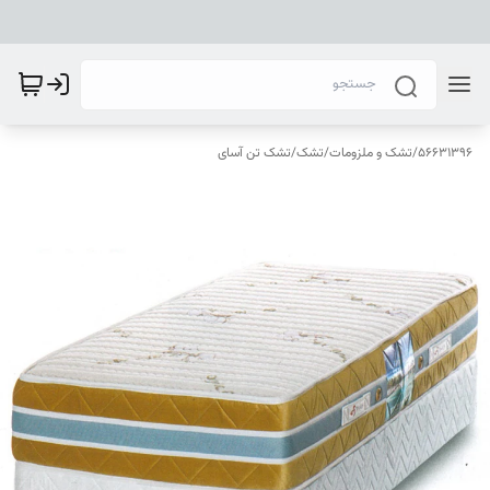
56631396
/
تشک و ملزومات
/
تشک
/
تشک تن آسای