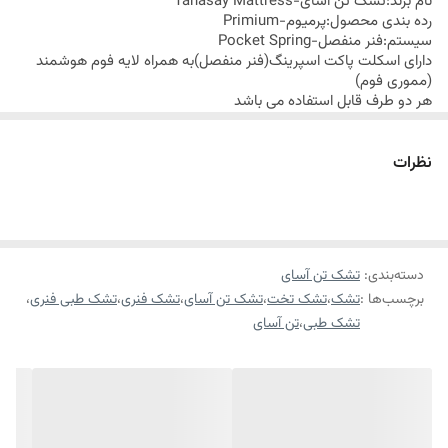
نام برند:تشک تن آسای-
Tanasay Mattress
رده بندی محصول:پرمیوم-
Primium
سیستم:فنر منفصل-
Pocket Spring
دارای اسکلت پاکت اسپرینگ(فنر منفصل)به همراه لایه فوم هوشمند
(مموری فوم)
هر دو طرف قابل استفاده می باشد
دارای قاب اسفنجی ویژه سوپر تقویت
درجه نرمی یک سمت 2 و درجه سمتی یک سمت 4
رویه خاص با پارچه گرد باف،دارای الیاف نرم و لطیف و خاصیت آنتی
نظرات
باکتریال طبیعی که مانع رشد باکتری ها بر روی تشک می گردد
سایز 1 نفره
مناسب برای افراد حد اکثر تا وزن 100 کیلو گرم
سایز 2 نفره
مناسب برای افراد حد اکثر تا وزن 180 کیلو گرم
ارتفاع تشک 25 سانتی متر
96 ماه ضمانت شرکت تن آسای
دسته‌بندی
:
تشک تن آسای
برچسب‌ها :
تشک
،
تشک تخت
،
تشک تن آسای
،
تشک فنری
،
تشک طبی فنری
،
ارسال این محصول از طریق باربری میباشد.
تشک طبی
،
تن آسای
ارسال رایگان کالای خواب متین تا کمتر از 7 روز کاری آینده