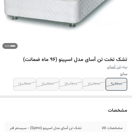
تشک تخت تن آسای مدل اسپینو (96 ماه ضمانت)
برند:
تن آسای
سایز
200*180
200*160
200*140
200*120
200*90
مشخصات
مشخصات کالا
تشک تن آسای مدل اسپینو (Spino) - سیستم فنر