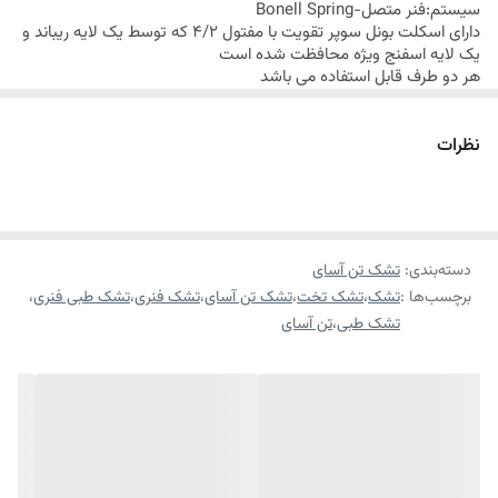
سیستم:فنر متصل-
Bonell Spring
دارای اسکلت بونل سوپر تقویت با مفتول 4/2 که توسط یک لایه ریباند و
یک لایه اسفنج ویژه محافظت شده است
هر دو طرف قابل استفاده می باشد
دارای فریم اسفنجی با دانسیته بالا
درجه نرمی 5
قاب اسفنجی ویژه
نظرات
رویه خاص پارچه گردباف،دارای الیاف نرم و لطیف و خاصیت آنتی باکتریال
طبیعی که مانع رشد باکتری ها بر روی تشک میگردد
سایز 1 نفره
مناسب برای افراد حد اکثر تا وزن 100 کیلو گرم
سایز 2 نفره
مناسب برای افراد حد اکثر تا وزن 180 کیلو گرم
ارتفاع تشک 27 سانتی متر
دسته‌بندی
:
تشک تن آسای
84 ماه ضمانت شرکت تن آسای
برچسب‌ها :
تشک
،
تشک تخت
،
تشک تن آسای
،
تشک فنری
،
تشک طبی فنری
،
ارسال این محصول از طریق باربری میباشد.
تشک طبی
،
تن آسای
ارسال رایگان کالای خواب متین تا کمتر از 7 روز کاری آینده