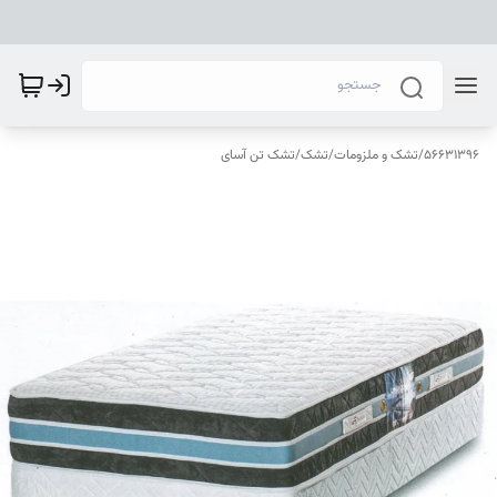
56631396
/
تشک و ملزومات
/
تشک
/
تشک تن آسای