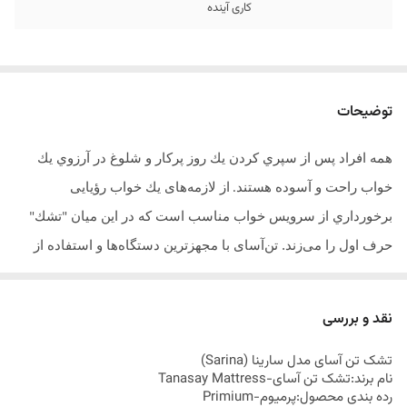
کاری آینده
توضیحات
همه افراد پس از سپري كردن يك روز پركار و شلوغ در آرزوي يك
خواب راحت و آسوده هستند
از لازمه‌های يك خواب رؤیایی
.
برخورداري از سرويس خواب مناسب است كه در اين ميان
تشك
"
"
حرف اول را می‌زند. تن‌آسای با مجهزترین دستگاه‌ها و استفاده از
تیمی از متخصصان کارآمد داخلی و خارجی تمام اهتمام خود را به کار
بسته تا
محصولاتی باکیفیت، مطمئن و بادوام را به مشتری‌های خود
.
نقد و بررسی
ارائه دهد
.
تشک تن آسای مدل
سارینا
(
Sarina
)
نام برند:تشک تن آسای-
Tanasay Mattress
رده بندی محصول:پرمیوم-
Primium