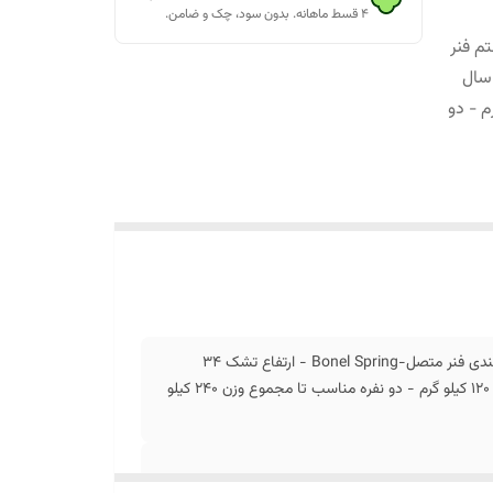
۴ قسط ماهانه. بدون سود، چک و ضامن.
م فنر
نر متصل-Bonel Spring - ارتفاع تشک 34 سانتیمتر - 7 سال
ناسب تا وزن 120 کیلو گرم - دو
تشک طبی فنری گلدن پلاس وگال - نوع تشک طبی فنری - سیستم فنر بندی فنر متصل-Bonel Spring - ارتفاع تشک 34
سانتیمتر - 7 سال تضمین کیفیت شرکت وگال - یک نفره مناسب تا وزن 120 کیلو گرم - دو نفره مناسب تا مجموع وزن 240 کیلو