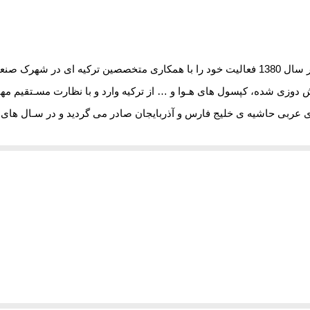
مجمـوعه وگال به مدیریت “دکتر حمید رضا عالمی” در سال 1380 فعالیت خود را با همکاری متخص
ش دوزی شده، کپسول های هـوا و … از ترکیه وارد و با نظارت مسـتقیم مهند
ای عربی حاشیه ی خلیج فارس و آذربایجان صادر می گردید و در سـال های 
 ورود دستگاه های تولید از کشور ترکیه و اروپا اقدام گردید
.
توسط مدیران و مهندسین ایرانی صورت پذیرفته و نقش مهندسین ترک تنهـا 
از آن کشور به صورت مستمر صورت گیرد. در آخر این مجتمع صنعتی با تولی
ش در کلاس طبی و غیر طبی و سرویس خواب سیسمونی مانند انواع تشک ن
.
زیم و سعی می کنیم روح آرامش و لطافت را در محصولاتمان قرار دهیم. ما
عهد ما به صنعت بهداشت آرامش است
.