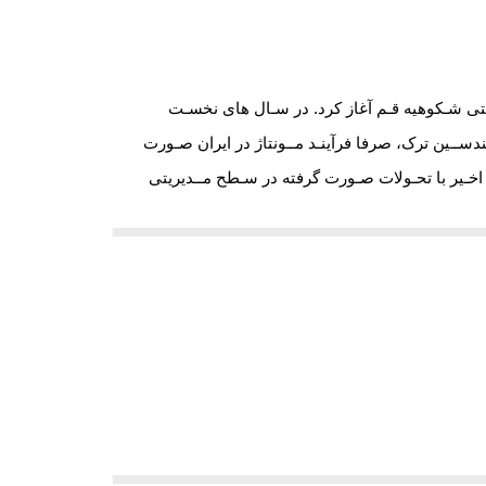
صین ترکیه ای در شهرک صنعتی شـکوهیه قـم آغاز کرد. در سـال های نخسـت
ســین ترک، صرفا فرآینـد مــونتاژ در ایران صـورت
اخـیر با تحـولات صـورت گرفته در سـطح مــدیریتی
به نظارت محدود شود. همچنین مقرر شد تا
د انواع کالای خواب
از جمله انواع تشک در کلاس
وزاد و کودک مانند تشک آنتی ریفلاکس، سرویس
 می خواهیم گرمی قلبمان را به شما هدیه دهیم. ما