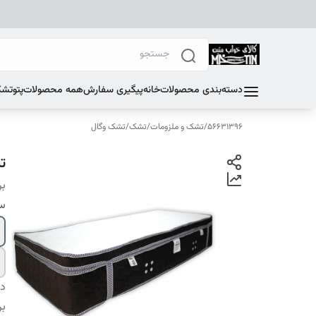
دسته‌بندی محصولات
خانه
پیگیری سفارش
همه محصولات
پتو
تشک
56631396
/
تشک و ملزومات
/
تشک
/
تشک وگال
تش
بر
سا
دس
بر