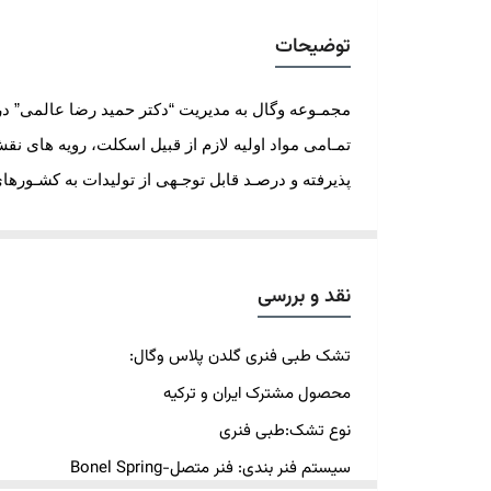
توضیحات
تمـامی مواد اولیه لازم از قبیل اسکلت، رویه های نق
پذیرفته و درصـد قابل توجـهی از تولیدات به کشـوره
و نیز با مسـاعدت دولت جمهوری اسلامی ایران نسبت به
این اقدام باعث شد تا فرآیند عملیاتی تولید بیشتر 
نقد و بررسی
بروزرسانی تکنولوژی و دریافت مـتدهای جدید تولید، 
طبی، طبی فنری، طبی ویژه، سوپر طبی و انواع بال
تشک طبی فنری گلدن پلاس وگال:
سنتی شاه نشین 7 تکه، و انواع ملحفه تشک و … فعالیت میکند
محصول مشترک ایران و ترکیه
ما کالای خواب با کیفیت و منحصر به فردی را می سا
نوع تشک:
طبی
فنری
متعهد به ارائه محصولات با کیفیت بالا هستیم که ت
سیستم فنر بندی:
فنر متصل-
Bonel Spring