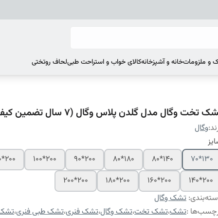
 و ملزومات
خانه و آشپزخانه
کالای خواب و استراحت طبی
لحاف روتختی
ک تخت وگال مدل گلدن پلاس وگال (7 سال تضمین کیفیت)
ند:
وگال
یز
200*120
200*100
200*90
180*80
140*80
130*70
200*200
200*180
200*160
200*140
ته‌بندی
:
تشک وگال
چسب‌ها :
تشک
،
تشک تخت
،
تشک وگال
،
تشک فنری
،
تشک طبی فنری
،
تشک 