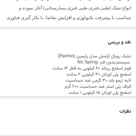
انواع تشک (طبی،فنری،طبی فنری،بیمارستانی) آغاز نموده و
متناسب با پیشرفت تکنولوژی و افزایش تقاضا، با بکار گیری فناوری
نوین صنعت و مدرنترین ماشین آلات تولید تشک با تلاش بی وقفه
متخصصین و کارشناسان ایرانی و خارجی به منظور ایجاد خوابی
نقد و بررسی
راحت توانسته است گامهای موثری در عرصه تولید تشک بردارد.
تشک
رویال آرامش مدل پارمین
(
Parmin
)
سیستم:بدون فنر-
No Spring
فوم اسفنج ریباند 60 کیلویی به قطر 14 سانت
اسفنج پلی اورتان 30 کیلویی 2 سانت
لایه ترمو باند 30 گرمی ضد حساسیت
الیاف پلی استر ضد حساسیت 200 گرم
اسفنج پلی اورتان 15 کیلویی 1 سانت
پارچه گردبافت
ارتفاع تشک 20 سانتی متر
84 ماه ضمانت شرکت رویال آرامش
نظرات
ارسال کالای خواب متین تا کمتر از 7 روز کاری آینده از طریق باربری