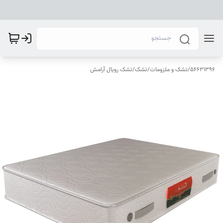
56631396
/
تشک و ملزومات
/
تشک
/
تشک رویال آرامش