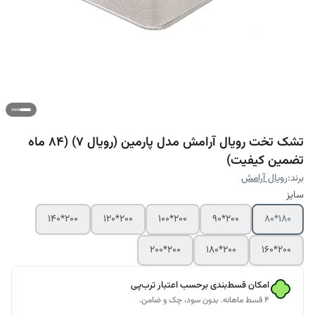
تشک تخت رویال آرامش مدل پارمین (رویال 7) (84 ماه
تضمین کیفیت)
برند:
رویال آرامش
سایز
200*140
200*120
200*100
200*90
180*80
200*200
200*180
200*160
امکان قسط‌بندی برحسب اعتبار ترب‌پی
۴ قسط ماهانه. بدون سود، چک و ضامن.