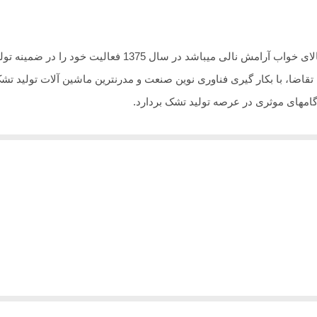
گروه صنعتی رویال آرامش که زیر مجموعه شرکت کالای خواب آر
تقاضا، با بکار گیری فناوری نوین صنعت و مدرنترین ماشین آلات تولید ت
امهای موثری در عرصه تولید تشک بردارد.