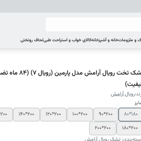
 و ملزومات
خانه و آشپزخانه
کالای خواب و استراحت طبی
لحاف روتختی
تشک تخت رویال آرامش مدل پارمین (رویا
یفیت)
ند:
رویال آرامش
یز
200*160
200*140
200*120
200*100
200*90
180*80
200*200
200*180
ته‌بندی
:
تشک رویال آرامش