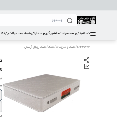
دسته‌بندی محصولات
خانه
پیگیری سفارش
همه محصولات
پتو
تشک
56631396
/
تشک و ملزومات
/
تشک
/
تشک رویال آرامش
ک
بر
سا
دس