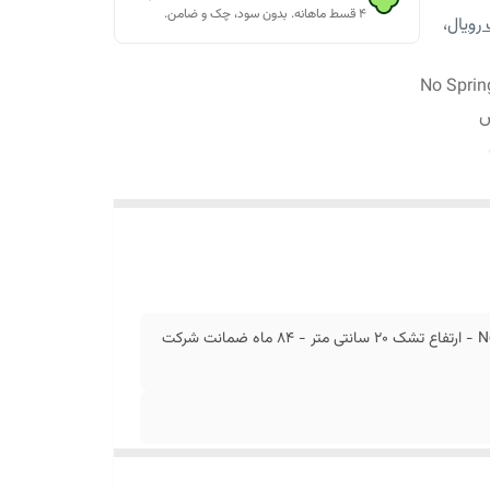
۴ قسط ماهانه. بدون سود، چک و ضامن.
رویال
،
یال آرامش مدل پارمین (Parmin) - سیستم:بدون فنر-No Spring
تشک رویال آرامش مدل پارمین (Parmin) - سیستم:بدون فنر-No Spring - ارتفاع تشک 20 سانتی متر - 84 ماه ضمانت شرکت