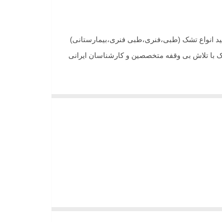
امش نالی میباشد در سال 1375 فعالیت خود را در ضمینه تولید انواع تشک (طبی،فنری،طبی فنری،بیمارستانی)
شک با تلاش بی وقفه متخصصین و کارشناسان ایرانی