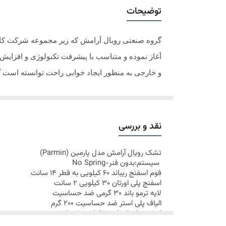
توضیحات
آغاز نموده و متناسب با پیشرفت تکنولوژی و افزایش 
و خارجی به منظور ایجاد خوابی راحت توانسته است گ
نقد و بررسی
تشک
رویال آرامش مدل پارمین
(
Parmin
)
سیستم:بدون فنر-
No Spring
فوم اسفنج ریباند 60 کیلویی به قطر 14 سانت
اسفنج پلی اورتان 30 کیلویی 2 سانت
لایه ترمو باند 30 گرمی ضد حساسیت
الیاف پلی استر ضد حساسیت 200 گرم
اسفنج پلی اورتان 15 کیلویی 1 سانت
پارچه گردبافت