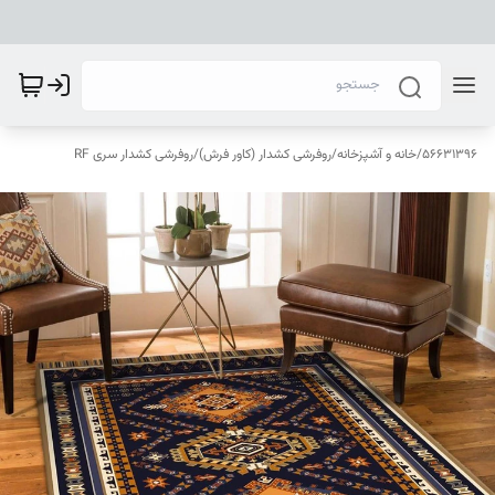
56631396
/
خانه و آشپزخانه
/
روفرشی کشدار (کاور فرش)
/
روفرشی کشدار سری RF