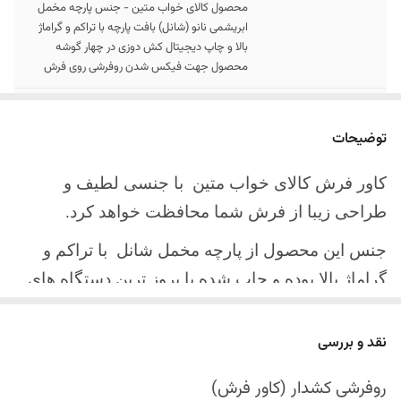
محصول کالای خواب متین - جنس پارچه مخمل
ابریشمی نانو (شانل) بافت پارچه با تراکم و گراماژ
بالا و چاپ دیجیتال کش دوزی در چهار گوشه
محصول جهت فیکس شدن روفرشی روی فرش
سایز کالا
موجود در سایز بندی : 4 ، 6 ، 9 ، 12 متری
توضیحات
ارسال کالا
ارسال کالای خواب متین تا کمتر از 30 روز کاری
آینده
کاور فرش کالای خواب متین با جنسی لطیف و
طراحی زیبا از فرش شما محافظت خواهد کرد.
جنس این محصول از پارچه مخمل شانل
با تراکم و
گراماژ بالا بوده و چاپ شده با بروز ترین دستگاه های
چاپ تمام دیجیتال می باشد.
نقد و بررسی
چهار گوشه این محصول با کش باکیفیت دوخته‌شده
است تا زیر فرش فیکس شود و مانع سر خوردن روی
روفرشی کشدار (کاور فرش)