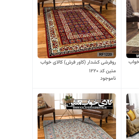
خواب
روفرشی کشدار (کاور فرش) کالای خواب
متین کد 1220
ناموجود