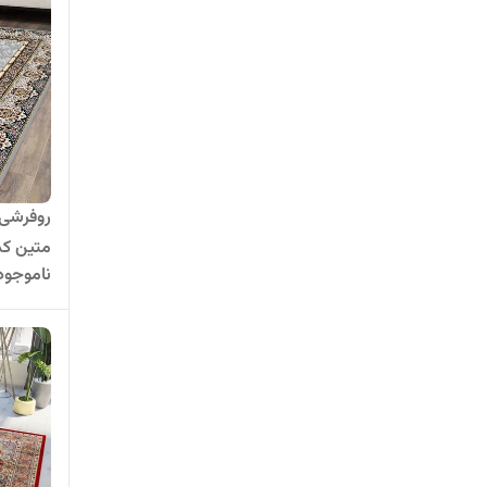
روفرشی 
متین کد 103
ناموجود