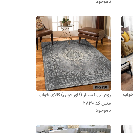
ناموجود
خواب
روفرشی کشدار (کاور فرش) کالای خواب
متین کد 2830
ناموجود