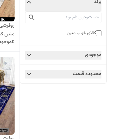
برند
روفرشی 
کالای خواب متین
متین کد  890
ناموجود
موجودی
محدوده قیمت
روفرشی 