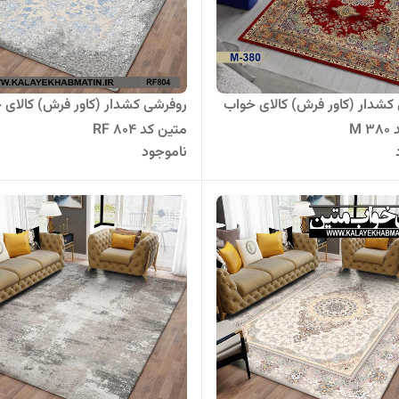
کشدار (کاور فرش) کالای خواب
روفرشی کشدار (کاور فرش) کالای 
M 
متین کد RF 804
ناموجود