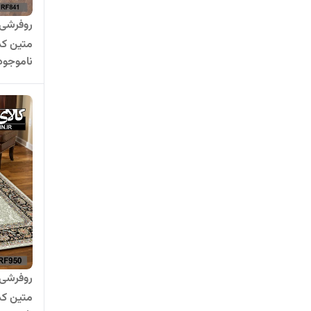
روفرشی 
متین کد  840
ناموجود
روفرشی 
متین کد  950