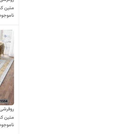
متین کد 26
ناموجود
روفرشی 
متین کد 54
ناموجود