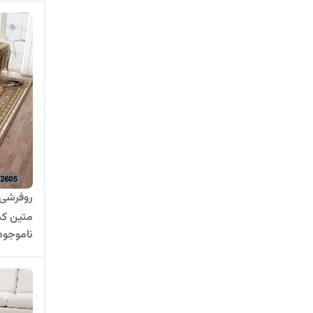
روفرشی 
متین کد 05
ناموجود