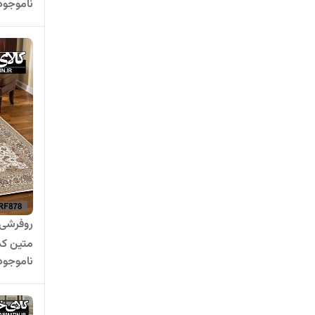
ناموجود
روفرشی 
متین کد  878
ناموجود