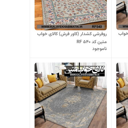
خواب
روفرشی کشدار (کاور فرش) کالای خواب
متین کد RF 540
ناموجود