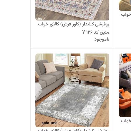
خواب
روفرشی کشدار (کاور فرش) کالای خواب
متین کد Y 126
ناموجود
خواب