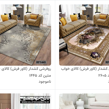
کشدار (کاور فرش) کالای خواب
روفرشی کشدار (کاور فرش) کالای 
26
متین کد 1445
ناموجود