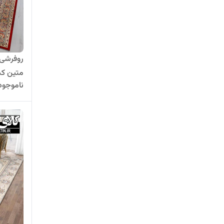
روفرشی 
متین کد 380
ناموجود