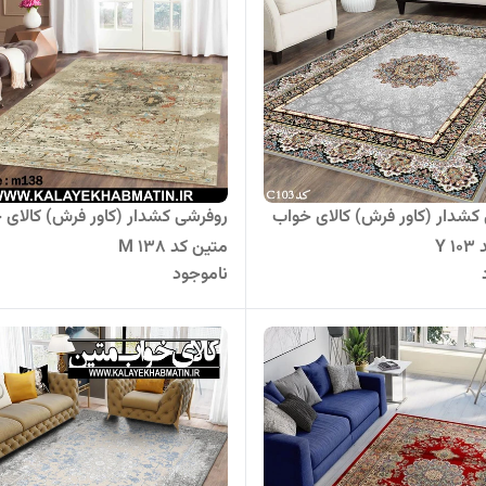
کشدار (کاور فرش) کالای خواب
روفرشی کشدار (کاور فرش) کالای 
Y 
متین کد M 138
ناموجود