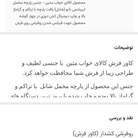
محصول کالای خواب متین - جنس پارچه مخمل
ابریشمی نانو (شانل) بافت پارچه با تراکم و گراماژ
بالا و چاپ دیجیتال کش دوزی در چهار گوشه
محصول جهت فیکس شدن روفرشی روی فرش
سایز کالا
موجود در سایز بندی : 4 ، 6 ، 9 ، 12 متری
توضیحات
ارسال کالا
ارسال کالای خواب متین تا کمتر از 30 روز کاری
آینده
کاور فرش کالای خواب متین با جنسی لطیف و
طراحی زیبا از فرش شما محافظت خواهد کرد.
جنس این محصول از پارچه مخمل شانل
با تراکم و
گراماژ بالا بوده و چاپ شده با بروز ترین دستگاه های
چاپ تمام دیجیتال می باشد.
نقد و بررسی
چهار گوشه این محصول با کش باکیفیت دوخته‌شده
است تا زیر فرش فیکس شود و مانع سر خوردن روی
روفرشی کشدار (کاور فرش)