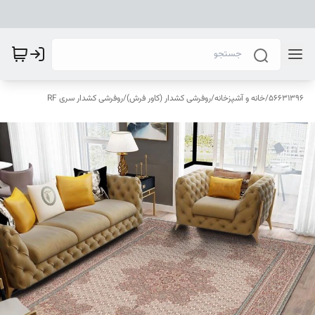
56631396
/
خانه و آشپزخانه
/
روفرشی کشدار (کاور فرش)
/
روفرشی کشدار سری RF