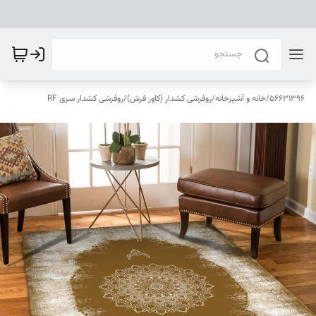
56631396
/
خانه و آشپزخانه
/
روفرشی کشدار (کاور فرش)
/
روفرشی کشدار سری RF