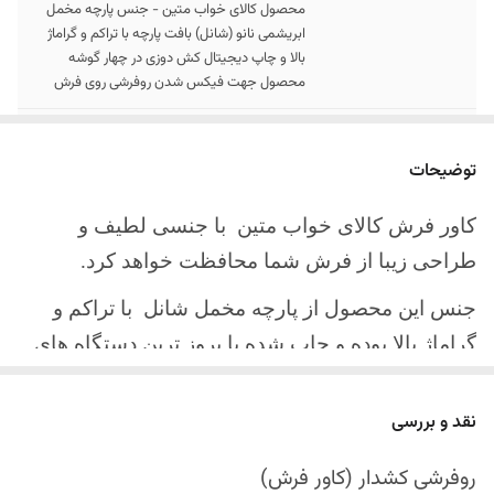
محصول کالای خواب متین - جنس پارچه مخمل
ابریشمی نانو (شانل) بافت پارچه با تراکم و گراماژ
بالا و چاپ دیجیتال کش دوزی در چهار گوشه
محصول جهت فیکس شدن روفرشی روی فرش
سایز کالا
موجود در سایز بندی : 4 ، 6 ، 9 ، 12 متری
توضیحات
ارسال کالا
ارسال کالای خواب متین تا کمتر از 30 روز کاری
آینده
کاور فرش کالای خواب متین با جنسی لطیف و
طراحی زیبا از فرش شما محافظت خواهد کرد.
جنس این محصول از پارچه مخمل شانل
با تراکم و
گراماژ بالا بوده و چاپ شده با بروز ترین دستگاه های
چاپ تمام دیجیتال می باشد.
نقد و بررسی
چهار گوشه این محصول با کش باکیفیت دوخته‌شده
است تا زیر فرش فیکس شود و مانع سر خوردن روی
روفرشی کشدار (کاور فرش)