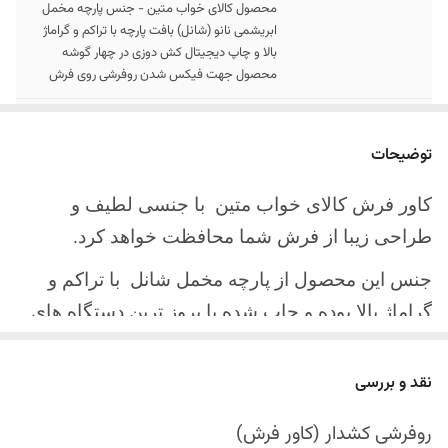
محصول کالای خواب متین - جنس پارچه مخمل
ابریشمی نانو (شانل) بافت پارچه با تراکم و گراماژ
بالا و چاپ دیجیتال کش دوزی در چهار گوشه
محصول جهت فیکس شدن روفرشی روی فرش
سایز کالا
موجود در سایز بندی : 4 ، 6 ، 9 ، 12 متری
توضیحات
ارسال کالا
ارسال کالای خواب متین تا کمتر از 30 روز کاری
آینده
کاور فرش کالای خواب متین با جنسی لطیف و
طراحی زیبا از فرش شما محافظت خواهد کرد.
جنس این محصول از پارچه مخمل شانل
با تراکم و
گراماژ بالا بوده و چاپ شده با بروز ترین دستگاه های
چاپ تمام دیجیتال می باشد.
نقد و بررسی
چهار گوشه این محصول با کش باکیفیت دوخته‌شده
است تا زیر فرش فیکس شود و مانع سر خوردن روی
روفرشی کشدار (کاور فرش)