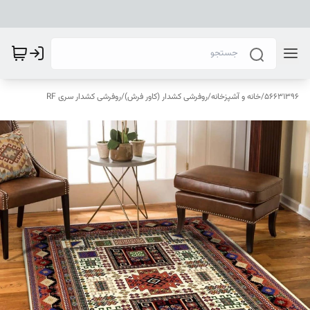
56631396
/
خانه و آشپزخانه
/
روفرشی کشدار (کاور فرش)
/
روفرشی کشدار سری RF