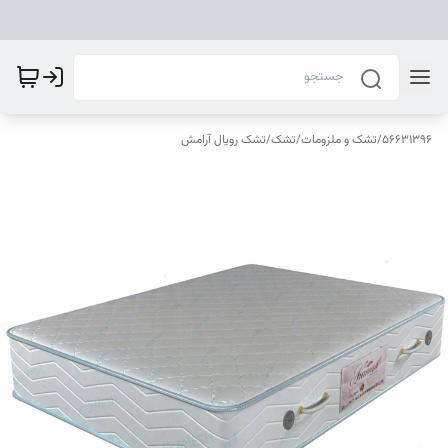
56631396
/
تشک و ملزومات
/
تشک
/
تشک رویال آرامش