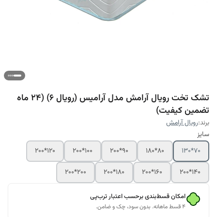
تشک تخت رویال آرامش مدل آرامیس (رویال 6) (24 ماه
تضمین کیفیت)
برند:
رویال آرامش
سایز
120*200
100*200
90*200
80*180
70*130
200*200
180*200
160*200
140*200
امکان قسط‌بندی برحسب اعتبار ترب‌پی
۴ قسط ماهانه. بدون سود، چک و ضامن.