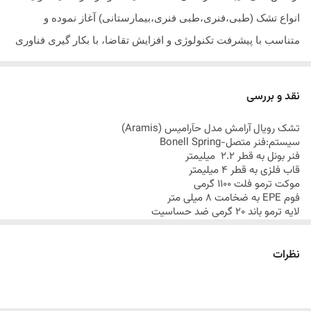
انواع تشک (طبی،فنری،طبی فنری،بیمارستانی) آغاز نموده و
متناسب با پیشرفت تکنولوژی و افزایش تقاضا، با بکار گیری فناوری
نوین صنعت و مدرنترین ماشین آلات تولید تشک با تلاش بی وقفه
متخصصین و کارشناسان ایرانی و خارجی به منظور ایجاد خوابی
نقد و بررسی
راحت توانسته است گامهای موثری در عرصه تولید تشک بردارد.
تشک
رویال آرامش مدل حآرامیس
(
Aramis
)
سیستم:فنر متصل-
Bonell Spring
فنر بونل به قطر 2.2 میلیمتر
قاب فلزی به قطر 4 میلیمتر
موکت ترمو فلت 1100 گرمی
فوم
EPE
به ضخامت 8 میلی متر
لایه ترمو باند 20 گرمی ضد حساسیت
الیاف پلی استر ضد حساسیت 200 گرم
پارچه ژاکارد 400 گرمی
تقویت گوشه ها
نظرات
M
تقویتی فنر به قطر 19 سانتی متر
ارتفاع تشک 19 سانتی متر
24 ماه ضمانت شرکت رویال آرامش
ارسال کالای خواب متین تا کمتر از 7 روز کاری آینده از طریق باربری