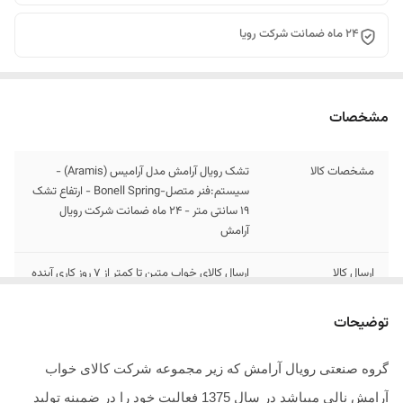
24 ماه ضمانت شرکت رویا
مشخصات
مشخصات کالا
تشک رویال آرامش مدل آرامیس (Aramis) -
سیستم:فنر متصل-Bonell Spring - ارتفاع تشک
19 سانتی متر - 24 ماه ضمانت شرکت رویال
آرامش
ارسال کالا
ارسال کالای خواب متین تا کمتر از 7 روز کاری آینده
از طریق باربری
توضیحات
گروه صنعتی رویال آرامش که زیر مجموعه شرکت کالای خواب
آرامش نالی میباشد در سال 1375 فعالیت خود را در ضمینه تولید