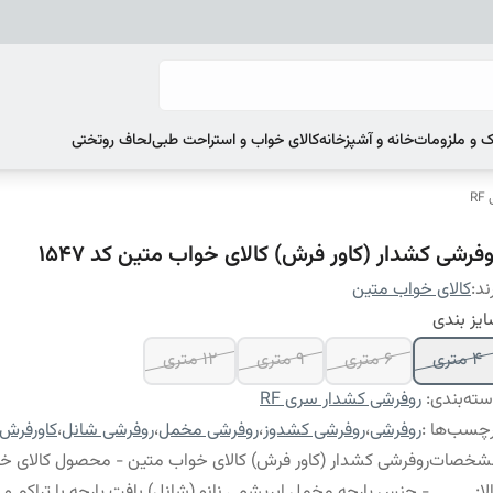
 و ملزومات
خانه و آشپزخانه
کالای خواب و استراحت طبی
لحاف روتختی
R
وفرشی کشدار (کاور فرش) کالای خواب متین کد 1547
ند:
کالای خواب متین
یز بندی
4 متری
6 متری
9 متری
12 متری
ته‌بندی
:
روفرشی کشدار سری RF
چسب‌ها :
روفرشی
،
روفرشی کشدوز
،
روفرشی مخمل
،
روفرشی شانل
،
کاورفرش
شخصات
روفرشی کشدار (کاور فرش) کالای خواب متین - محصول کالای خ
لا
:
- جنس پارچه مخمل ابریشمی نانو (شانل) بافت پارچه با تراکم و گرا