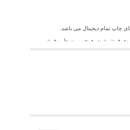
 های چاپ تمام دیجیتال می باشد.
ن روی فرش شود. همچنین وسط روفرشی
شیند و همواره جلوه زیبای خود را حفظ
میباشد)