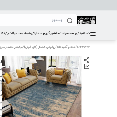
دسته‌بندی محصولات
خانه
پیگیری سفارش
همه محصولات
پتو
تشک
56631396
/
خانه و آشپزخانه
/
روفرشی کشدار (کاور فرش)
/
روفرشی کشدار سری F
ر
بر
سا
دس
بر
م
کا