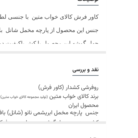
کاور فرش کالای خواب متین با جنسی لط
جنس این محصول از پارچه مخمل شانل
ب
چهار گوشه این محصول با کش باکیفیت 
نیز کش تعبیه شده که زیر فرش میرود و ب
کند.
نقد و بررسی
شرایط شستشو:
اولین شستشو ترجیحا خشک شویی شود
روفرشی کشدار (کاور فرش)
برند کالای خواب متین
شستشو در لباسشویی های خانگی بلامانع
(تولید مجموعه کالای خواب متین)
محصول ایران
حداکثر دمای شستشو 30 درجه سانتیگراد (عملیات ملایم)
جنس
پارچه مخمل ابریشمی نانو (شانل) بافت 
از پودر های صابونی و آنزیم دار(دانه آبی)
کش دوزی در چهار گوشه محصول جهت فی
خشک کردن در خشک کن مجاز نمی باشد
قابل شستشو