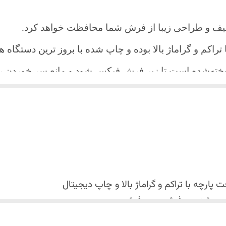
یف و طراحی زیبا از فرش شما محافظت خواهد کرد.
ا تراکم و گراماژ بالا بوده و چاپ شده با بروز ترین دستگاه
دوخته‌شده است تا زیر فرش فیکس شود و مانع سر خورد
اعث می شود هیچ چین و چروکی روی طرح زیبای روفرشی نن
 می باشد فقط به صورت جدا گانه شسته شود
پارچه با تراکم و گراماژ بالا و
چاپ دیجیتال
 استفاده نشود. (بهترین ماده شوینده رنگین شوی+ نرم کننده 
کس شدن روفرشی روی فرش