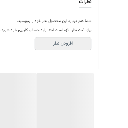
نظرات
در سایه خشک شود
موجود در سایز بندی : 4 ، 6 ، 9 ، 12 متری ( قابل سفارش در ابعاد دلخواه-سایز غیر استاندارد)
ابعاد 4 متری : 150*225 سانتیمتر
ابعاد 6 متری : 200*300 سانتیمتر
شما هم درباره این محصول نظر خود را بنویسید.
ابعاد 9 متری : 250*350 سانتیمتر
برای ثبت نظر، لازم است ابتدا وارد حساب کاربری خود شوید.
ابعاد 12 متری : 300*400 سانتیمتر
افزودن نظر
ارسال کالای خواب متین تا کمتر از 30 روز کاری آینده
(این محصول تولید مجموعه کالای خواب متی