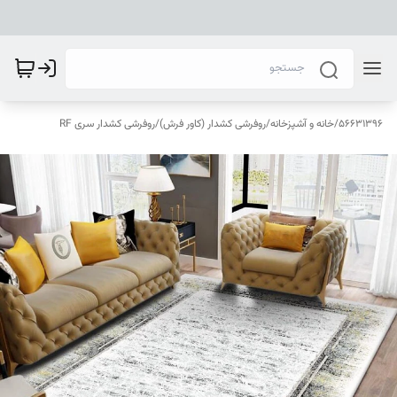
56631396
/
خانه و آشپزخانه
/
روفرشی کشدار (کاور فرش)
/
روفرشی کشدار سری RF