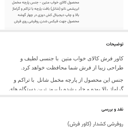
محصول کالای خواب متین - جنس پارچه مخمل
ابریشمی نانو (شانل) بافت پارچه با تراکم و گراماژ
بالا و چاپ دیجیتال کش دوزی در چهار گوشه
محصول جهت فیکس شدن روفرشی روی فرش
سایز کالا
موجود در سایز بندی : 4 ، 6 ، 9 ، 12 متری
توضیحات
ارسال کالا
ارسال کالای خواب متین تا کمتر از 30 روز کاری
آینده
کاور فرش کالای خواب متین با جنسی لطیف و
طراحی زیبا از فرش شما محافظت خواهد کرد.
جنس این محصول از پارچه مخمل شانل
با تراکم و
گراماژ بالا بوده و چاپ شده با بروز ترین دستگاه های
چاپ تمام دیجیتال می باشد.
نقد و بررسی
چهار گوشه این محصول با کش باکیفیت دوخته‌شده
است تا زیر فرش فیکس شود و مانع سر خوردن روی
روفرشی کشدار (کاور فرش)