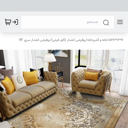
56631396
/
خانه و آشپزخانه
/
روفرشی کشدار (کاور فرش)
/
روفرشی کشدار سری RF