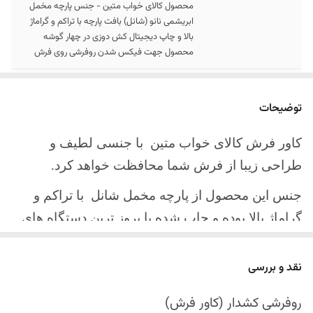
محصول کالای خواب متین - جنس پارچه مخمل
ابریشمی نانو (شانل) بافت پارچه با تراکم و گراماژ
بالا و چاپ دیجیتال کش دوزی در چهار گوشه
محصول جهت فیکس شدن روفرشی روی فرش
سایز کالا
موجود در سایز بندی : 4 ، 6 ، 9 ، 12 متری
توضیحات
ارسال کالا
ارسال کالای خواب متین تا کمتر از 30 روز کاری
آینده
کاور فرش کالای خواب متین با جنسی لطیف و
طراحی زیبا از فرش شما محافظت خواهد کرد.
جنس این محصول از پارچه مخمل شانل
با تراکم و
گراماژ بالا بوده و چاپ شده با بروز ترین دستگاه های
چاپ تمام دیجیتال می باشد.
نقد و بررسی
چهار گوشه این محصول با کش باکیفیت دوخته‌شده
است تا زیر فرش فیکس شود و مانع سر خوردن روی
روفرشی کشدار (کاور فرش)