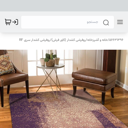
56631396
/
خانه و آشپزخانه
/
روفرشی کشدار (کاور فرش)
/
روفرشی کشدار سری RF