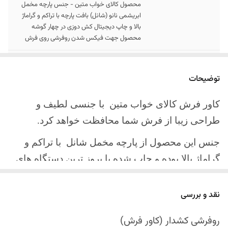
محصول کالای خواب متین - جنس پارچه مخمل
ابریشمی نانو (شانل) بافت پارچه با تراکم و گراماژ
بالا و چاپ دیجیتال کش دوزی در چهار گوشه
محصول جهت فیکس شدن روفرشی روی فرش
سایز کالا
موجود در سایز بندی : 4 ، 6 ، 9 ، 12 متری
توضیحات
ارسال کالا
ارسال کالای خواب متین تا کمتر از 30 روز کاری
آینده
کاور فرش کالای خواب متین با جنسی لطیف و
طراحی زیبا از فرش شما محافظت خواهد کرد.
جنس این محصول از پارچه مخمل شانل
با تراکم و
گراماژ بالا بوده و چاپ شده با بروز ترین دستگاه های
چاپ تمام دیجیتال می باشد.
نقد و بررسی
چهار گوشه این محصول با کش باکیفیت دوخته‌شده
است تا زیر فرش فیکس شود و مانع سر خوردن روی
روفرشی کشدار (کاور فرش)