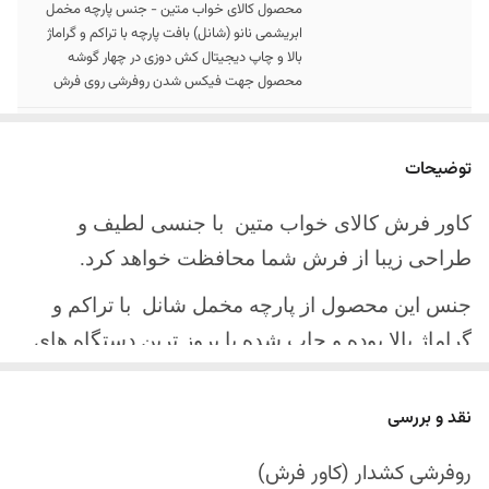
محصول کالای خواب متین - جنس پارچه مخمل
ابریشمی نانو (شانل) بافت پارچه با تراکم و گراماژ
بالا و چاپ دیجیتال کش دوزی در چهار گوشه
محصول جهت فیکس شدن روفرشی روی فرش
سایز کالا
موجود در سایز بندی : 4 ، 6 ، 9 ، 12 متری
توضیحات
ارسال کالا
ارسال کالای خواب متین تا کمتر از 30 روز کاری
آینده
کاور فرش کالای خواب متین با جنسی لطیف و
طراحی زیبا از فرش شما محافظت خواهد کرد.
جنس این محصول از پارچه مخمل شانل
با تراکم و
گراماژ بالا بوده و چاپ شده با بروز ترین دستگاه های
چاپ تمام دیجیتال می باشد.
نقد و بررسی
چهار گوشه این محصول با کش باکیفیت دوخته‌شده
است تا زیر فرش فیکس شود و مانع سر خوردن روی
روفرشی کشدار (کاور فرش)