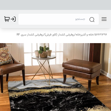
56631396
/
خانه و آشپزخانه
/
روفرشی کشدار (کاور فرش)
/
روفرشی کشدار سری RF