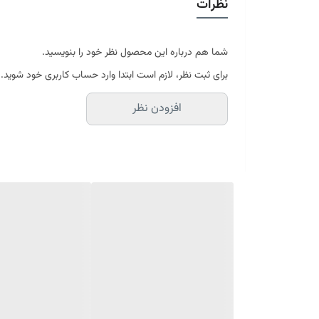
نظرات
در سایه خشک شود
موجود در سایز بندی : 4 ، 6 ، 9 ، 12 متری ( قابل سفارش در ابعاد دلخواه-سایز غیر استاندارد)
ابعاد 4 متری : 150*225 سانتیمتر
ابعاد 6 متری : 200*300 سانتیمتر
شما هم درباره این محصول نظر خود را بنویسید.
ابعاد 9 متری : 250*350 سانتیمتر
برای ثبت نظر، لازم است ابتدا وارد حساب کاربری خود شوید.
ابعاد 12 متری : 300*400 سانتیمتر
افزودن نظر
ارسال کالای خواب متین تا کمتر از 30 روز کاری آینده
(این محصول تولید مجموعه کالای خواب متی