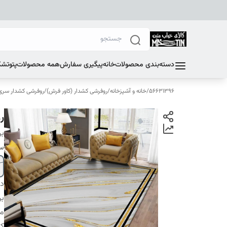
دسته‌بندی محصولات
خانه
پیگیری سفارش
همه محصولات
پتو
تشک
56631396
/
خانه و آشپزخانه
/
روفرشی کشدار (کاور فرش)
/
روفرشی کشدار سری F
ر
بر
سا
دس
بر
م
کا