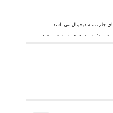
 های چاپ تمام دیجیتال می باشد.
ن روی فرش شود. همچنین وسط روفرشی
شیند و همواره جلوه زیبای خود را حفظ
میباشد)