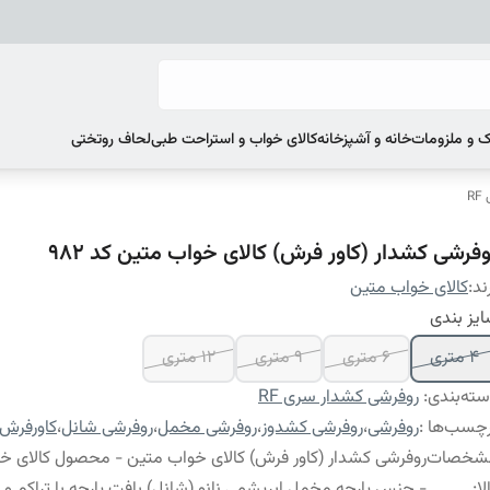
 و ملزومات
خانه و آشپزخانه
کالای خواب و استراحت طبی
لحاف روتختی
R
وفرشی کشدار (کاور فرش) کالای خواب متین کد 982
ند:
کالای خواب متین
یز بندی
4 متری
6 متری
9 متری
12 متری
ته‌بندی
:
روفرشی کشدار سری RF
چسب‌ها :
روفرشی
،
روفرشی کشدوز
،
روفرشی مخمل
،
روفرشی شانل
،
کاورفرش
شخصات
روفرشی کشدار (کاور فرش) کالای خواب متین - محصول کالای خ
لا
:
- جنس پارچه مخمل ابریشمی نانو (شانل) بافت پارچه با تراکم و گرا