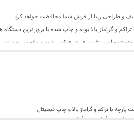
یف و طراحی زیبا از فرش شما محافظت خواهد کرد.
ا تراکم و گراماژ بالا بوده و چاپ شده با بروز ترین دستگاه
دوخته‌شده است تا زیر فرش فیکس شود و مانع سر خورد
اعث می شود هیچ چین و چروکی روی طرح زیبای روفرشی نن
 می باشد فقط به صورت جدا گانه شسته شود
پارچه با تراکم و گراماژ بالا و
چاپ دیجیتال
 استفاده نشود. (بهترین ماده شوینده رنگین شوی+ نرم کننده 
کس شدن روفرشی روی فرش