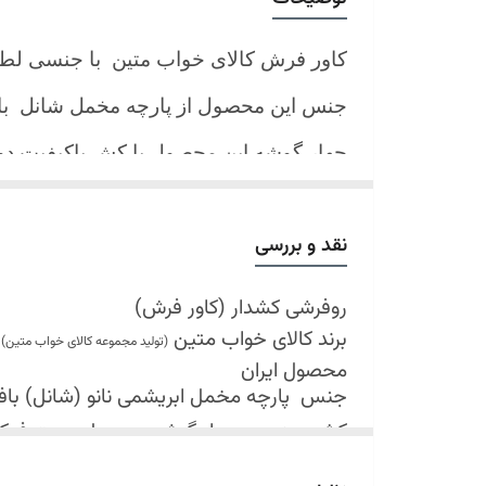
کاور فرش کالای خواب متین با جنسی لط
جنس این محصول از پارچه مخمل شانل
ب
چهار گوشه این محصول با کش باکیفیت 
نیز کش تعبیه شده که زیر فرش میرود و ب
کند.
نقد و بررسی
شرایط شستشو:
اولین شستشو ترجیحا خشک شویی شود
روفرشی کشدار (کاور فرش)
برند کالای خواب متین
شستشو در لباسشویی های خانگی بلامانع
(تولید مجموعه کالای خواب متین)
محصول ایران
حداکثر دمای شستشو 30 درجه سانتیگراد (عملیات ملایم)
جنس
پارچه مخمل ابریشمی نانو (شانل) بافت 
از پودر های صابونی و آنزیم دار(دانه آبی)
کش دوزی در چهار گوشه محصول جهت فی
خشک کردن در خشک کن مجاز نمی باشد
قابل شستشو