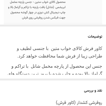
محصول کالای خواب متین - جنس پارچه مخمل
ابریشمی (شانل) بافت پارچه با تراکم و گراماژ بالا و
چاپ دیجیتال کش دوزی در چهار گوشه محصول
جهت فیکس شدن روفرشی روی فرش
سایز کالا
موجود در سایز بندی : 4 ، 6 ، 9 ، 12 متری
توضیحات
ارسال کالا
ارسال کالای خواب متین تا کمتر از 30 روز کاری
آینده
کاور فرش کالای خواب متین با جنسی لطیف و
طراحی زیبا از فرش شما محافظت خواهد کرد.
جنس این محصول از پارچه مخمل شانل
با تراکم و
گراماژ بالا بوده و چاپ شده با بروز ترین دستگاه های
چاپ تمام دیجیتال می باشد.
نقد و بررسی
چهار گوشه این محصول با کش باکیفیت دوخته‌شده
است تا زیر فرش فیکس شود و مانع سر خوردن روی
روفرشی کشدار (کاور فرش)