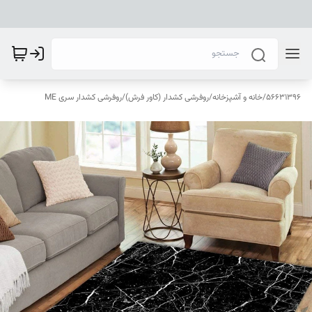
56631396
/
خانه و آشپزخانه
/
روفرشی کشدار (کاور فرش)
/
روفرشی کشدار سری ME