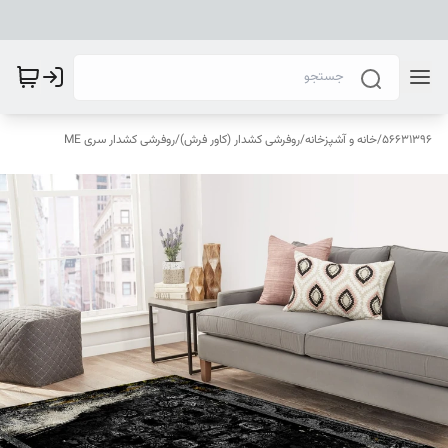
56631396
/
خانه و آشپزخانه
/
روفرشی کشدار (کاور فرش)
/
روفرشی کشدار سری ME