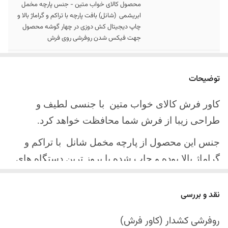
محصول کالای خواب متین - جنس پارچه مخمل
ابریشمی (شانل) بافت پارچه با تراکم و گراماژ بالا و
چاپ دیجیتال کش دوزی در چهار گوشه محصول
جهت فیکس شدن روفرشی روی فرش
سایز کالا
موجود در سایز بندی : 4 ، 6 ، 9 ، 12 متری
توضیحات
ارسال کالا
ارسال کالای خواب متین تا کمتر از 30 روز کاری
آینده
کاور فرش کالای خواب متین با جنسی لطیف و
طراحی زیبا از فرش شما محافظت خواهد کرد.
جنس این محصول از پارچه مخمل شانل
با تراکم و
گراماژ بالا بوده و چاپ شده با بروز ترین دستگاه های
چاپ تمام دیجیتال می باشد.
نقد و بررسی
چهار گوشه این محصول با کش باکیفیت دوخته‌شده
است تا زیر فرش فیکس شود و مانع سر خوردن روی
روفرشی کشدار (کاور فرش)