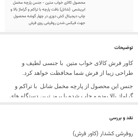
محصول کالای خواب متین - جنس پارچه مخمل
ابریشمی (شانل) بافت پارچه با تراکم و گراماژ بالا و
چاپ دیجیتال کش دوزی در چهار گوشه محصول
جهت فیکس شدن روفرشی روی فرش
سایز کالا
موجود در سایز بندی : 4 ، 6 ، 9 ، 12 متری
توضیحات
ارسال کالا
ارسال کالای خواب متین تا کمتر از 30 روز کاری
آینده
کاور فرش کالای خواب متین با جنسی لطیف و
طراحی زیبا از فرش شما محافظت خواهد کرد.
جنس این محصول از پارچه مخمل شانل
با تراکم و
گراماژ بالا بوده و چاپ شده با بروز ترین دستگاه های
چاپ تمام دیجیتال می باشد.
نقد و بررسی
چهار گوشه این محصول با کش باکیفیت دوخته‌شده
است تا زیر فرش فیکس شود و مانع سر خوردن روی
روفرشی کشدار (کاور فرش)