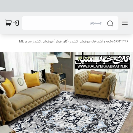
56631396
/
خانه و آشپزخانه
/
روفرشی کشدار (کاور فرش)
/
روفرشی کشدار سری ME