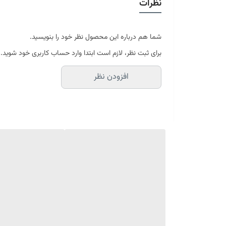
نظرات
در سایه خشک شود
موجود در سایز بندی : 4 ، 6 ، 9 ، 12 متری ( قابل سفارش در ابعاد دلخواه-سایز غیر استاندارد)
ابعاد 4 متری : 150*225 سانتیمتر
ابعاد 6 متری : 200*300 سانتیمتر
شما هم درباره این محصول نظر خود را بنویسید.
ابعاد 9 متری : 250*350 سانتیمتر
برای ثبت نظر، لازم است ابتدا وارد حساب کاربری خود شوید.
ابعاد 12 متری : 300*400 سانتیمتر
افزودن نظر
ارسال کالای خواب متین تا کمتر از 30 روز کاری آینده
(این محصول تولید مجموعه کالای خواب متی