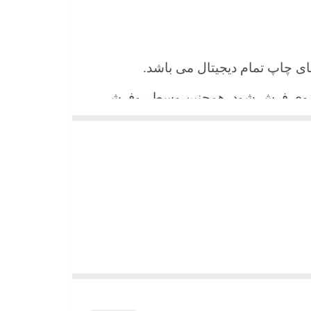
 های چاپ تمام دیجیتال می باشد.
ن روی فرش شود. همچنین وسط روفرشی
شیند و همواره جلوه زیبای خود را حفظ
میباشد)