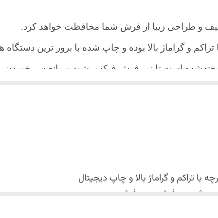
یف و طراحی زیبا از فرش شما محافظت خواهد کرد.
ا تراکم و گراماژ بالا بوده و چاپ شده با بروز ترین دستگاه
دوخته‌شده است تا زیر فرش فیکس شود و مانع سر خورد
اعث می شود هیچ چین و چروکی روی طرح زیبای روفرشی نن
 می باشد فقط به صورت جدا گانه شسته شود
با تراکم و گراماژ بالا و
چاپ دیجیتال
 استفاده نشود. (بهترین ماده شوینده رنگین شوی+ نرم کننده 
کس شدن روفرشی روی فرش