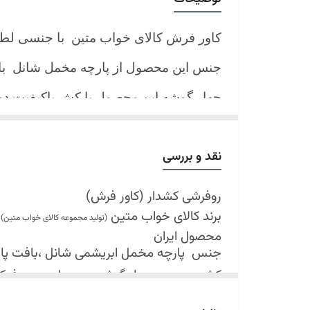
کاور فرش کالای خواب متین با جنسی لط
جنس این محصول از پارچه مخمل شانل
ب
چهار گوشه این محصول با کش باکیفیت 
نیز کش تعبیه شده که زیر فرش میرود و ب
کند.
نقد و بررسی
شرایط شستشو:
اولین شستشو ترجیحا خشک شویی شود
روفرشی کشدار (کاور فرش)
برند کالای خواب متین
شستشو در لباسشویی های خانگی بلامانع
(تولید مجموعه کالای خواب متین)
محصول ایران
حداکثر دمای شستشو 30 درجه سانتیگراد (عملیات ملایم)
جنس
پارچه مخمل ابریشمی شانل ،بافت پارچه 
از پودر های صابونی و آنزیم دار(دانه آبی)
کش دوزی در چهار گوشه محصول جهت فی
خشک کردن در خشک کن مجاز نمی باشد
قابل شستشو