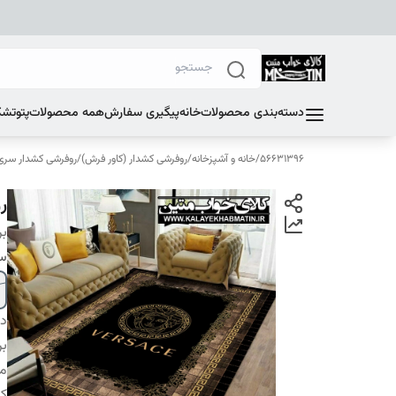
دسته‌بندی محصولات
خانه
پیگیری سفارش
همه محصولات
پتو
تشک
56631396
/
خانه و آشپزخانه
/
روفرشی کشدار (کاور فرش)
/
روفرشی کشدار سری E
رو
بر
سا
دس
بر
م
کا