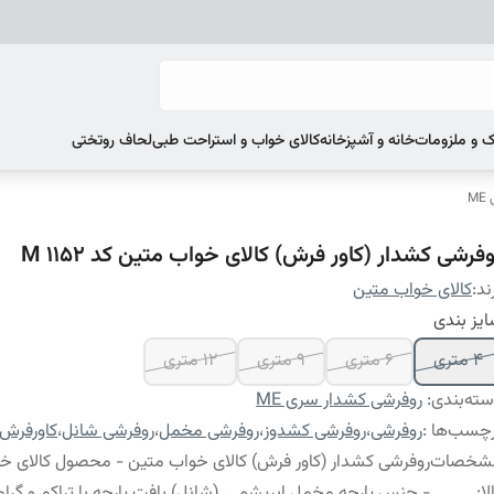
 و ملزومات
خانه و آشپزخانه
کالای خواب و استراحت طبی
لحاف روتختی
M
فرشی کشدار (کاور فرش) کالای خواب متین کد M 1152
ند:
کالای خواب متین
یز بندی
4 متری
6 متری
9 متری
12 متری
ته‌بندی
:
روفرشی کشدار سری ME
چسب‌ها :
روفرشی
،
روفرشی کشدوز
،
روفرشی مخمل
،
روفرشی شانل
،
کاورفرش
شخصات
روفرشی کشدار (کاور فرش) کالای خواب متین - محصول کالای خ
لا
:
- جنس پارچه مخمل ابریشمی (شانل) بافت پارچه با تراکم و گراماژ