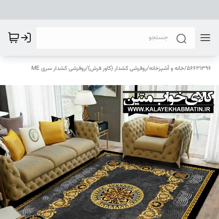
56631396
/
خانه و آشپزخانه
/
روفرشی کشدار (کاور فرش)
/
روفرشی کشدار سری ME