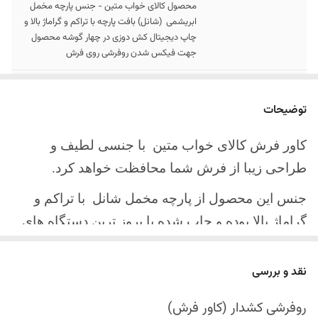
محصول کالای خواب متین - جنس پارچه مخمل
ابریشمی (شانل) بافت پارچه با تراکم و گراماژ بالا و
چاپ دیجیتال کش دوزی در چهار گوشه محصول
جهت فیکس شدن روفرشی روی فرش
سایز کالا
موجود در سایز بندی : 4 ، 6 ، 9 ، 12 متری
توضیحات
ارسال کالا
ارسال کالای خواب متین تا کمتر از 30 روز کاری
آینده
کاور فرش کالای خواب متین با جنسی لطیف و
طراحی زیبا از فرش شما محافظت خواهد کرد.
جنس این محصول از پارچه مخمل شانل
با تراکم و
گراماژ بالا بوده و چاپ شده با بروز ترین دستگاه های
چاپ تمام دیجیتال می باشد.
نقد و بررسی
چهار گوشه این محصول با کش باکیفیت دوخته‌شده
است تا زیر فرش فیکس شود و مانع سر خوردن روی
روفرشی کشدار (کاور فرش)