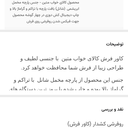
محصول کالای خواب متین - جنس پارچه مخمل
ابریشمی (شانل) بافت پارچه با تراکم و گراماژ بالا و
چاپ دیجیتال کش دوزی در چهار گوشه محصول
جهت فیکس شدن روفرشی روی فرش
سایز کالا
موجود در سایز بندی : 4 ، 6 ، 9 ، 12 متری
توضیحات
ارسال کالا
ارسال کالای خواب متین تا کمتر از 30 روز کاری
آینده
کاور فرش کالای خواب متین با جنسی لطیف و
طراحی زیبا از فرش شما محافظت خواهد کرد.
جنس این محصول از پارچه مخمل شانل
با تراکم و
گراماژ بالا بوده و چاپ شده با بروز ترین دستگاه های
چاپ تمام دیجیتال می باشد.
نقد و بررسی
چهار گوشه این محصول با کش باکیفیت دوخته‌شده
است تا زیر فرش فیکس شود و مانع سر خوردن روی
روفرشی کشدار (کاور فرش)