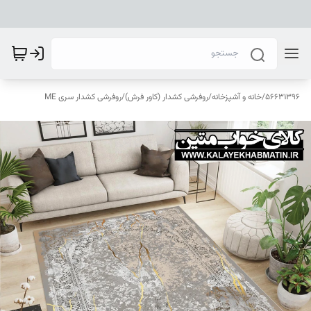
56631396
/
خانه و آشپزخانه
/
روفرشی کشدار (کاور فرش)
/
روفرشی کشدار سری ME