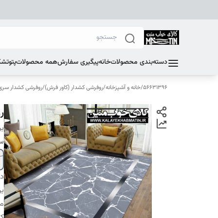
دسته‌بندی محصولات
خانه
پیگیری سفارش
همه محصولات
پتو
تشک
56631396
/
خانه و آشپزخانه
/
روفرشی کشدار (کاور فرش)
/
روفرشی کشدار سری E
رو
بر
سا
دس
بر
م
کا