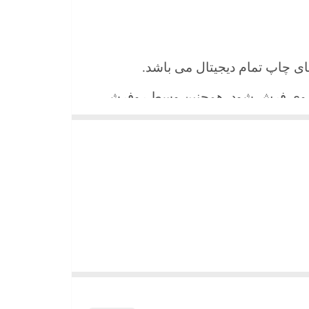
 های چاپ تمام دیجیتال می باشد.
ن روی فرش شود. همچنین وسط روفرشی
شیند و همواره جلوه زیبای خود را حفظ
میباشد)