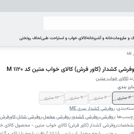
 و ملزومات
خانه و آشپزخانه
کالای خواب و استراحت طبی
لحاف روتختی
M
فرشی کشدار (کاور فرش) کالای خواب متین کد M 1120
ند:
کالای خواب متین
یز بندی
4 متری
6 متری
9 متری
12 متری
ته‌بندی
:
روفرشی کشدار سری ME
چسب‌ها :
روفرشی
،
روفرشی کشدوز
،
روفرشی مخمل
،
روفرشی شانل
،
کاورفرش
شخصات
روفرشی کشدار (کاور فرش) کالای خواب متین - محصول کالای خ
لا
:
- جنس پارچه مخمل ابریشمی (شانل) بافت پارچه با تراکم و گراماژ