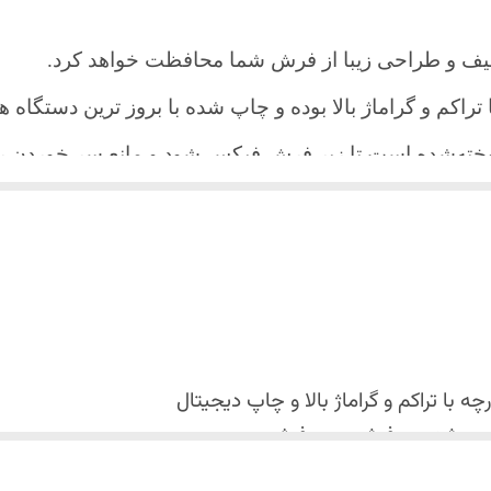
یف و طراحی زیبا از فرش شما محافظت خواهد کرد.
ا تراکم و گراماژ بالا بوده و چاپ شده با بروز ترین دستگاه
دوخته‌شده است تا زیر فرش فیکس شود و مانع سر خورد
اعث می شود هیچ چین و چروکی روی طرح زیبای روفرشی نن
 می باشد فقط به صورت جدا گانه شسته شود
با تراکم و گراماژ بالا و
چاپ دیجیتال
 استفاده نشود. (بهترین ماده شوینده رنگین شوی+ نرم کننده 
کس شدن روفرشی روی فرش