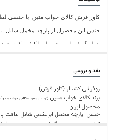
کاور فرش کالای خواب متین با جنسی لط
جنس این محصول از پارچه مخمل شانل
ب
چهار گوشه این محصول با کش باکیفیت 
نیز کش تعبیه شده که زیر فرش میرود و ب
کند.
نقد و بررسی
شرایط شستشو:
اولین شستشو ترجیحا خشک شویی شود
روفرشی کشدار (کاور فرش)
برند کالای خواب متین
شستشو در لباسشویی های خانگی بلامانع
(تولید مجموعه کالای خواب متین)
محصول ایران
حداکثر دمای شستشو 30 درجه سانتیگراد (عملیات ملایم)
جنس
پارچه مخمل ابریشمی شانل ،بافت پارچه 
از پودر های صابونی و آنزیم دار(دانه آبی)
کش دوزی در چهار گوشه محصول جهت فی
خشک کردن در خشک کن مجاز نمی باشد
قابل شستشو