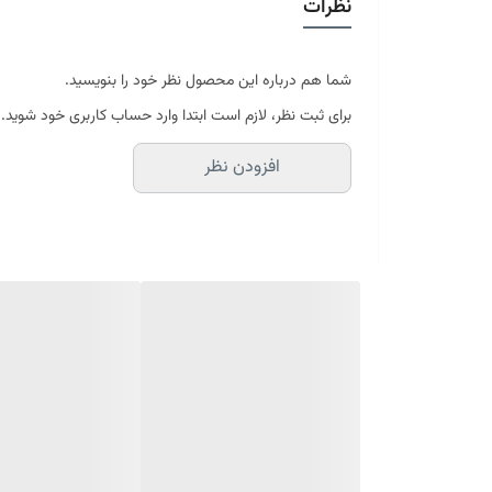
نظرات
در سایه خشک شود
موجود در سایز بندی : 4 ، 6 ، 9 ، 12 متری ( قابل سفارش در ابعاد دلخواه-سایز غیر استاندارد)
ابعاد 4 متری : 150*225 سانتیمتر
ابعاد 6 متری : 200*300 سانتیمتر
شما هم درباره این محصول نظر خود را بنویسید.
ابعاد 9 متری : 250*350 سانتیمتر
برای ثبت نظر، لازم است ابتدا وارد حساب کاربری خود شوید.
ابعاد 12 متری : 300*400 سانتیمتر
افزودن نظر
ارسال کالای خواب متین تا کمتر از 30 روز کاری آینده
(این محصول تولید مجموعه کالای خواب متی