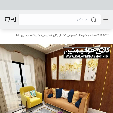
56631396
/
خانه و آشپزخانه
/
روفرشی کشدار (کاور فرش)
/
روفرشی کشدار سری ME