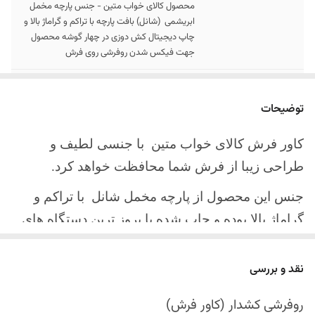
محصول کالای خواب متین - جنس پارچه مخمل
ابریشمی (شانل) بافت پارچه با تراکم و گراماژ بالا و
چاپ دیجیتال کش دوزی در چهار گوشه محصول
جهت فیکس شدن روفرشی روی فرش
سایز کالا
موجود در سایز بندی : 4 ، 6 ، 9 ، 12 متری
توضیحات
ارسال کالا
ارسال کالای خواب متین تا کمتر از 30 روز کاری
آینده
کاور فرش کالای خواب متین با جنسی لطیف و
طراحی زیبا از فرش شما محافظت خواهد کرد.
جنس این محصول از پارچه مخمل شانل
با تراکم و
گراماژ بالا بوده و چاپ شده با بروز ترین دستگاه های
چاپ تمام دیجیتال می باشد.
نقد و بررسی
چهار گوشه این محصول با کش باکیفیت دوخته‌شده
است تا زیر فرش فیکس شود و مانع سر خوردن روی
روفرشی کشدار (کاور فرش)