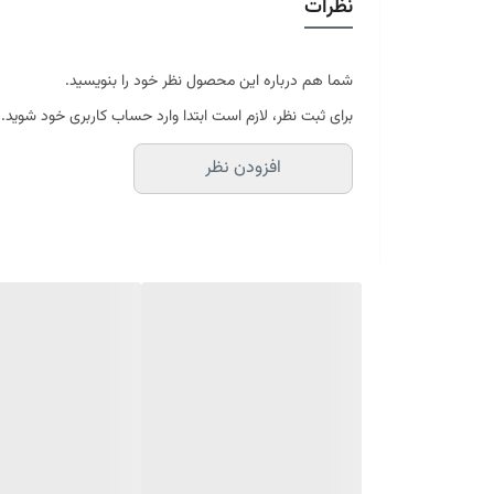
نظرات
در سایه خشک شود
موجود در سایز بندی : 4 ، 6 ، 9 ، 12 متری ( قابل سفارش در ابعاد دلخواه-سایز غیر استاندارد)
ابعاد 4 متری : 150*225 سانتیمتر
ابعاد 6 متری : 200*300 سانتیمتر
شما هم درباره این محصول نظر خود را بنویسید.
ابعاد 9 متری : 250*350 سانتیمتر
برای ثبت نظر، لازم است ابتدا وارد حساب کاربری خود شوید.
ابعاد 12 متری : 300*400 سانتیمتر
افزودن نظر
ارسال کالای خواب متین تا کمتر از 30 روز کاری آینده
(این محصول تولید مجموعه کالای خواب متی