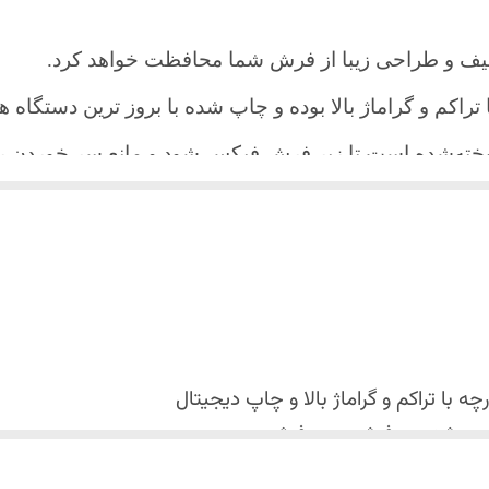
یف و طراحی زیبا از فرش شما محافظت خواهد کرد.
ا تراکم و گراماژ بالا بوده و چاپ شده با بروز ترین دستگاه
دوخته‌شده است تا زیر فرش فیکس شود و مانع سر خورد
اعث می شود هیچ چین و چروکی روی طرح زیبای روفرشی نن
 می باشد فقط به صورت جدا گانه شسته شود
با تراکم و گراماژ بالا و
چاپ دیجیتال
 استفاده نشود. (بهترین ماده شوینده رنگین شوی+ نرم کننده 
کس شدن روفرشی روی فرش