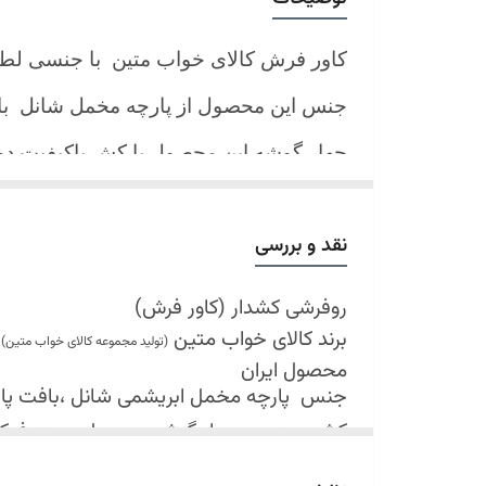
کاور فرش کالای خواب متین با جنسی لط
جنس این محصول از پارچه مخمل شانل
ب
چهار گوشه این محصول با کش باکیفیت 
نیز کش تعبیه شده که زیر فرش میرود و ب
کند.
نقد و بررسی
شرایط شستشو:
اولین شستشو ترجیحا خشک شویی شود
روفرشی کشدار (کاور فرش)
برند کالای خواب متین
شستشو در لباسشویی های خانگی بلامانع
(تولید مجموعه کالای خواب متین)
محصول ایران
حداکثر دمای شستشو 30 درجه سانتیگراد (عملیات ملایم)
جنس
پارچه مخمل ابریشمی شانل ،بافت پارچه 
از پودر های صابونی و آنزیم دار(دانه آبی)
کش دوزی در چهار گوشه محصول جهت فی
خشک کردن در خشک کن مجاز نمی باشد
قابل شستشو