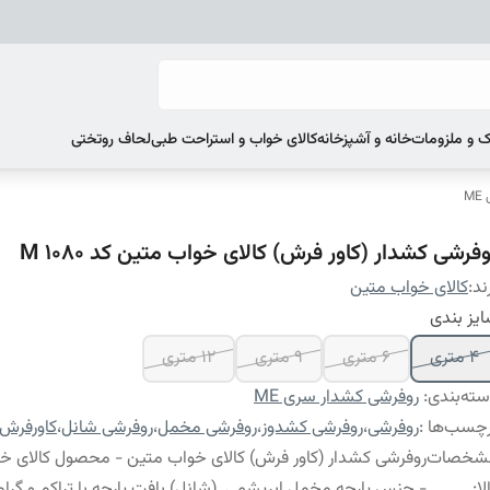
 و ملزومات
خانه و آشپزخانه
کالای خواب و استراحت طبی
لحاف روتختی
M
فرشی کشدار (کاور فرش) کالای خواب متین کد M 1080
ند:
کالای خواب متین
یز بندی
4 متری
6 متری
9 متری
12 متری
ته‌بندی
:
روفرشی کشدار سری ME
چسب‌ها :
روفرشی
،
روفرشی کشدوز
،
روفرشی مخمل
،
روفرشی شانل
،
کاورفرش
شخصات
روفرشی کشدار (کاور فرش) کالای خواب متین - محصول کالای خ
لا
:
- جنس پارچه مخمل ابریشمی (شانل) بافت پارچه با تراکم و گراماژ