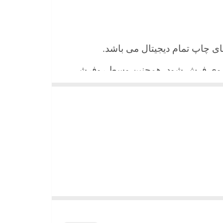
 های چاپ تمام دیجیتال می باشد.
ن روی فرش شود. همچنین وسط روفرشی
شیند و همواره جلوه زیبای خود را حفظ
میباشد)