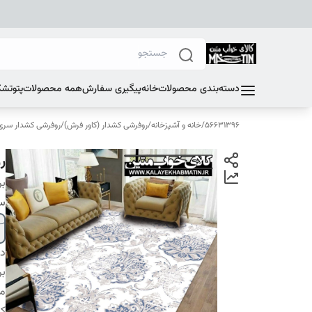
دسته‌بندی محصولات
خانه
پیگیری سفارش
همه محصولات
پتو
تشک
56631396
/
خانه و آشپزخانه
/
روفرشی کشدار (کاور فرش)
/
روفرشی کشدار سری E
رو
بر
سا
دس
بر
م
کا